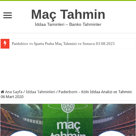
Maç Tahmin
İddaa Taminleri – Banko Tahminler
Pardubice vs Sparta Praha Maç Tahmini ve Sonucu 03.08.2025
Ana Sayfa
/
İddaa Tahminleri
/
Paderborn – Köln İddaa Analizi ve Tahmini
06 Mart 2020