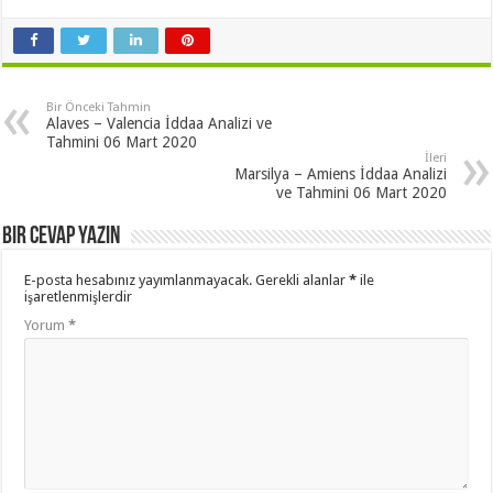
Bir Önceki Tahmin
Alaves – Valencia İddaa Analizi ve
Tahmini 06 Mart 2020
İleri
Marsilya – Amiens İddaa Analizi
ve Tahmini 06 Mart 2020
Bir cevap yazın
E-posta hesabınız yayımlanmayacak.
Gerekli alanlar
*
ile
işaretlenmişlerdir
Yorum
*