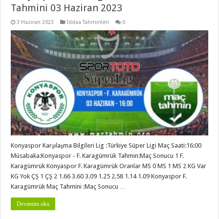
Tahmini 03 Haziran 2023
3 Haziran 2023
İddaa Tahminleri
0
Konyaspor Karşılaşma Bilgileri Lig :Türkiye Süper Ligi Maç Saati:16:00
Müsabaka:Konyaspor - F. Karagümrük Tahmin:Maç Sonucu 1 F.
Karagümrük Konyaspor F. Karagümrük Oranlar MS 0 MS 1 MS 2 KG Var
KG Yok ÇŞ 1 ÇŞ 2 1.66 3.60 3.09 1.25 2.58 1.14 1.09 Konyaspor F.
Karagümrük Maç Tahmini :Maç Sonucu …
Devamını oku