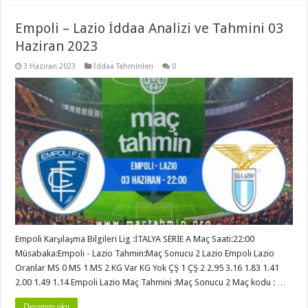
Empoli – Lazio İddaa Analizi ve Tahmini 03
Haziran 2023
3 Haziran 2023
İddaa Tahminleri
0
Empoli Karşılaşma Bilgileri Lig :İTALYA SERİE A Maç Saati:22:00
Müsabaka:Empoli - Lazio Tahmin:Maç Sonucu 2 Lazio Empoli Lazio
Oranlar MS 0 MS 1 MS 2 KG Var KG Yok ÇŞ 1 ÇŞ 2 2.95 3.16 1.83 1.41
2.00 1.49 1.14 Empoli Lazio Maç Tahmini :Maç Sonucu 2 Maç kodu : …
Devamını oku