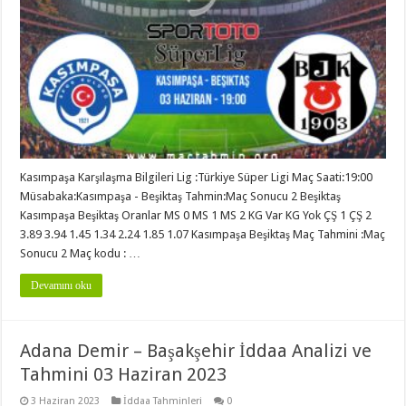
Kasımpaşa Karşılaşma Bilgileri Lig :Türkiye Süper Ligi Maç Saati:19:00
Müsabaka:Kasımpaşa - Beşiktaş Tahmin:Maç Sonucu 2 Beşiktaş
Kasımpaşa Beşiktaş Oranlar MS 0 MS 1 MS 2 KG Var KG Yok ÇŞ 1 ÇŞ 2
3.89 3.94 1.45 1.34 2.24 1.85 1.07 Kasımpaşa Beşiktaş Maç Tahmini :Maç
Sonucu 2 Maç kodu : …
Devamını oku
Adana Demir – Başakşehir İddaa Analizi ve
Tahmini 03 Haziran 2023
3 Haziran 2023
İddaa Tahminleri
0