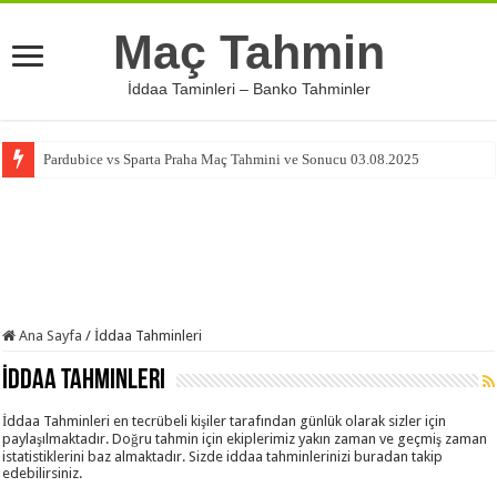
Maç Tahmin
İddaa Taminleri – Banko Tahminler
Pardubice vs Sparta Praha Maç Tahmini ve Sonucu 03.08.2025
Ana Sayfa
/
İddaa Tahminleri
İddaa Tahminleri
İddaa Tahminleri en tecrübeli kişiler tarafından günlük olarak sizler için
paylaşılmaktadır. Doğru tahmin için ekiplerimiz yakın zaman ve geçmiş zaman
istatistiklerini baz almaktadır. Sizde iddaa tahminlerinizi buradan takip
edebilirsiniz.