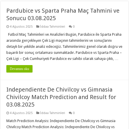
Pardubice vs Sparta Praha Maç Tahmini ve
Sonucu 03.08.2025
4 Ağustos 2025
İddaa Tahminleri
0
Futbol Maç Tahminleri ve Analizleri Bugün, Pardubice ile Sparta Praha
arasında gerçekleşen Çek Ligi maçının tahminlerini ve sonuçlarını
detaylı bir şekilde analiz edeceğiz. Tahminlerimiz genel olarak doğru ve
başarılı bir sonuç ortalaması sunmaktadır. Pardubice vs Sparta Praha –
Çek Ligi – Çek Cumhuriyeti Pardubice ev sahibi olarak sahaya çıktı, …
Devamını oku
Independiente De Chivilcoy vs Gimnasia
Chivilcoy Match Prediction and Result for
03.08.2025
4 Ağustos 2025
İddaa Tahminleri
0
Match Prediction Analysis: Independiente De Chivilcoy vs Gimnasia
Chivilcoy Match Prediction Analysis: Independiente De Chivilcoy vs