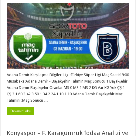
Adana Demir Karşılaşma Bilgileri Lig :Türkiye Süper Ligi Maç Saati:19:00
Müsabaka:Adana Demir - Başakşehir Tahmin:Maç Sonucu 1 Başakşehir
Adana Demir Başakşehir Oranlar MS 0 MS 1 MS 2 KG Var KG Yok ÇŞ 1
ÇŞ 2 1.60 3.42 3.50 1.34 2.24 1.10 1.10 Adana Demir Başakşehir Maç
Tahmini :Maç Sonucu …
Devamını oku
Konyaspor – F. Karagümrük İddaa Analizi ve