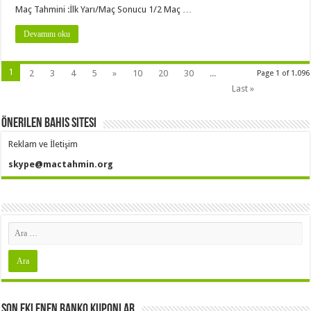
Maç Tahmini :İlk Yarı/Maç Sonucu 1/2 Maç …
Devamını oku
1
2
3
4
5
»
10
20
30
...
Page 1 of 1.096
Last »
Önerilen Bahis Sitesi
Reklam ve İletişim
skype@mactahmin.org
Son Eklenen Banko Kuponlar