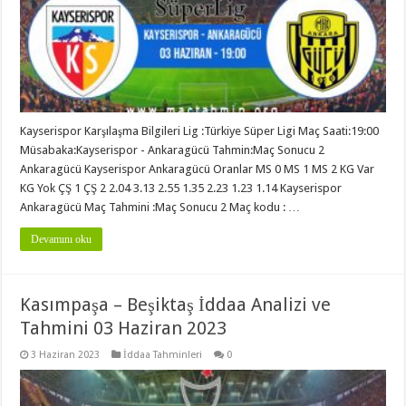
Kayserispor Karşılaşma Bilgileri Lig :Türkiye Süper Ligi Maç Saati:19:00
Müsabaka:Kayserispor - Ankaragücü Tahmin:Maç Sonucu 2
Ankaragücü Kayserispor Ankaragücü Oranlar MS 0 MS 1 MS 2 KG Var
KG Yok ÇŞ 1 ÇŞ 2 2.04 3.13 2.55 1.35 2.23 1.23 1.14 Kayserispor
Ankaragücü Maç Tahmini :Maç Sonucu 2 Maç kodu : …
Devamını oku
Kasımpaşa – Beşiktaş İddaa Analizi ve
Tahmini 03 Haziran 2023
3 Haziran 2023
İddaa Tahminleri
0