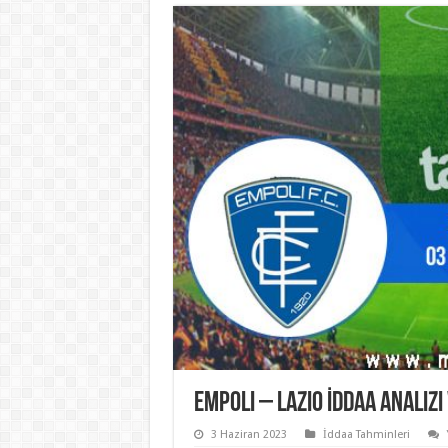
Empoli – Lazio İddaa Analizi
3 Haziran 2023
İddaa Tahminleri