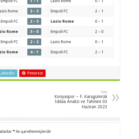
Empoli FC
1 – 1
Lazio Rome
0 – 1
azio Rome
3 – 3
Empoli FC
2 – 1
Empoli FC
2 – 3
Lazio Rome
0 – 1
zio Rome
3 – 0
Empoli FC
2 – 0
Empoli FC
2 – 2
Lazio Rome
0 – 1
zio Rome
4 – 1
Empoli FC
2 – 1
LinkedIn
Pinterest
İleri
Konyaspor – F. Karagümrük
İddaa Analizi ve Tahmini 03
Haziran 2023
 alanlar
*
ile işaretlenmişlerdir