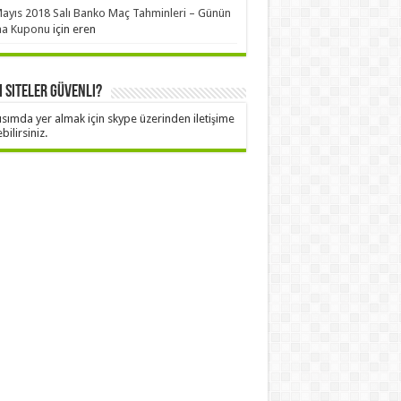
ayıs 2018 Salı Banko Maç Tahminleri – Günün
aa Kuponu
için
eren
 Siteler Güvenli?
ısımda yer almak için skype üzerinden iletişime
bilirsiniz.