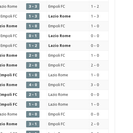
azio Rome
3 – 3
Empoli FC
1 – 2
Empoli FC
1 – 3
Lazio Rome
1 – 3
zio Rome
1 – 0
Empoli FC
1 – 0
Empoli FC
0 – 1
Lazio Rome
0 – 0
Empoli FC
1 – 2
Lazio Rome
0 – 0
zio Rome
2 – 0
Empoli FC
1 – 0
zio Rome
2 – 0
Empoli FC
2 – 0
Empoli FC
1 – 0
Lazio Rome
1 – 0
zio Rome
4 – 0
Empoli FC
3 – 0
Empoli FC
2 – 1
Lazio Rome
0 – 0
Empoli FC
1 – 0
Lazio Rome
1 – 0
azio Rome
0 – 0
Empoli FC
0 – 0
zio Rome
3 – 1
Empoli FC
2 – 0