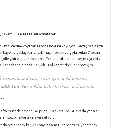
ı, hakem
Luca Massimi
yönetecek.
 biletini cebine koyarak sezona noktayı koyuyor. Geçtiğimiz hafta
n kaybına yaklaştılar ancak maçın sonunda golü bulup 3 puanı
olle yıktı ve puanı kopardı. Yenilmezlik serileri beş maça çıktı.
aklar sahada olacak. Karşılıklı gol var tercihini önereceğim.
 oynanan bahistir, sizin için açıklamasını
ılıklı Gol Var
Şeklindedir herkese bol kazanç.
ler
afta mücadelesinde, 43 puan -10 averaj ile 14. sırada yer alan
lan Lazio ile karşı karşıya geliyor.
tadı’nda oynanacak karşılaşmayı hakem Luca Massimi yönetecek.