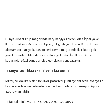
Dünya kupası grup maçlarında karşı karşıya gelecek olan İspanya ve
Fas arasındaki mücadelede İspanya 1 galibiyet alırken, Fas galibiyet
alamamıştır. Dünya kupası öncesi eleme maçlarında iki ülkede çok
güzel başarılar elde ederek buralara gelmiştir. İki ülkede Dünya
kupasında güzel sonuçlar elde etmek için oynayacaktır.
İspanya Fas iddaa analizi ve iddaa analizi
Müthiş 90 dakika bizleri bekliyor pazartesi günü oynanılacak İspanya ile
Fas arasındaki mücadelede İspanya favori olarak gözüküyor. Ayrıca
2,5Ü oynanılabilir.
İddaa tahmini : MS1 1.15 ORAN / 2,5Ü 1.70 ORAN