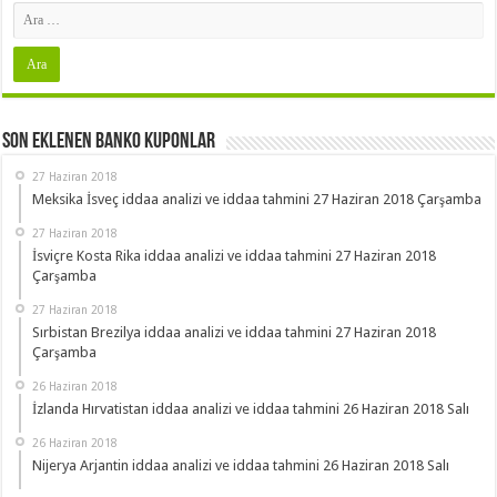
Son Eklenen Banko Kuponlar
27 Haziran 2018
Meksika İsveç iddaa analizi ve iddaa tahmini 27 Haziran 2018 Çarşamba
27 Haziran 2018
İsviçre Kosta Rika iddaa analizi ve iddaa tahmini 27 Haziran 2018
Çarşamba
27 Haziran 2018
Sırbistan Brezilya iddaa analizi ve iddaa tahmini 27 Haziran 2018
Çarşamba
26 Haziran 2018
İzlanda Hırvatistan iddaa analizi ve iddaa tahmini 26 Haziran 2018 Salı
26 Haziran 2018
Nijerya Arjantin iddaa analizi ve iddaa tahmini 26 Haziran 2018 Salı