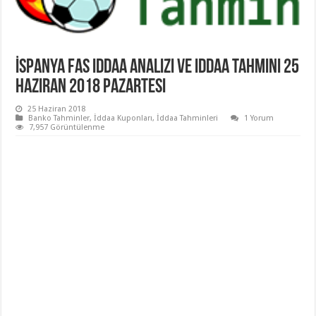
İspanya Fas iddaa analizi ve iddaa tahmini 25
Haziran 2018 Pazartesi
25 Haziran 2018
Banko Tahminler
,
İddaa Kuponları
,
İddaa Tahminleri
1 Yorum
7,957 Görüntülenme