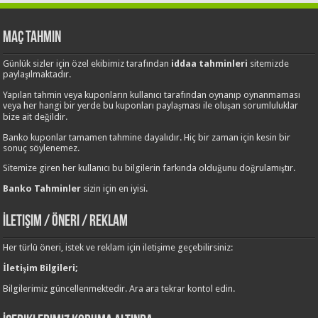
Maç Tahmin
Günlük sizler için özel ekibimiz tarafından
iddaa tahminleri
sitemizde
paylaşılmaktadır.
Yapılan tahmin veya kuponların kullanıcı tarafından oynanıp oynanmaması
veya her hangi bir yerde bu kuponları paylaşması ile oluşan sorumluluklar
bize ait değildir.
Banko kuponlar tamamen tahmine dayalıdır. Hiç bir zaman için kesin bir
sonuç söylenemez.
Sitemize giren her kullanıcı bu bilgilerin farkında olduğunu doğrulamıştır.
Banko Tahminler
sizin için en iyisi.
İletişim / Öneri / Reklam
Her türlü öneri, istek ve reklam için iletişime geçebilirsiniz:
İletişim Bilgileri;
Bilgilerimiz güncellenmektedir. Ara ara tekrar kontol edin.