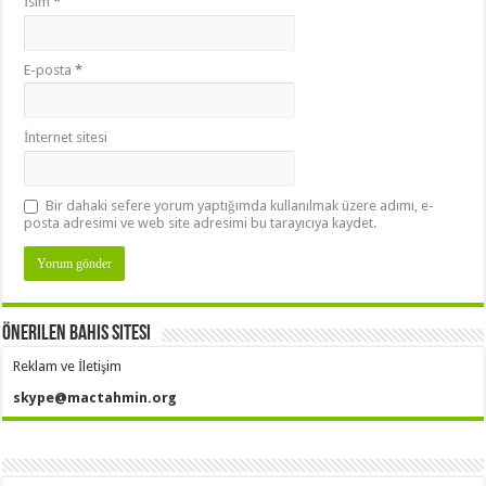
İsim
*
E-posta
*
İnternet sitesi
Bir dahaki sefere yorum yaptığımda kullanılmak üzere adımı, e-
posta adresimi ve web site adresimi bu tarayıcıya kaydet.
Önerilen Bahis Sitesi
Reklam ve İletişim
skype@mactahmin.org