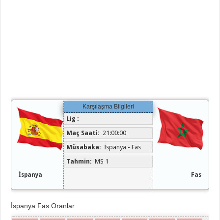
Karşılaşma Bilgileri
Lig :
Maç Saati:
21:00:00
Müsabaka:
İspanya - Fas
Tahmin:
MS 1
İspanya
Fas
İspanya Fas Oranlar