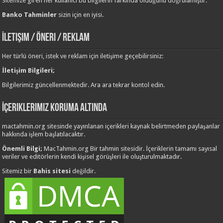
Sitemize giren her kullanıcı bu bilgilerin farkında olduğunu doğrulamıştır.
Banko Tahminler
sizin için en iyisi.
İletişim / Öneri / Reklam
Her türlü öneri, istek ve reklam için iletişime geçebilirsiniz:
İletişim Bilgileri;
Bilgilerimiz güncellenmektedir. Ara ara tekrar kontol edin.
İçeriklerimiz Koruma Altında
mactahmin.org sitesinde yayınlanan içerikleri kaynak belirtmeden paylaşanlar
hakkında işlem başlatılacaktır.
Önemli Bilgi;
MacTahmin.org Bir tahmin sitesidir. İçeriklerin tamamı sayısal
veriler ve editörlerin kendi kişisel görüşleri ile oluşturulmaktadır.
Sitemiz bir
Bahis sitesi
değildir.