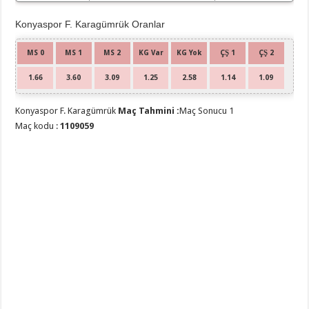
Karagümrük
Konyaspor F. Karagümrük Oranlar
MS 0
MS 1
MS 2
KG Var
KG Yok
ÇŞ 1
ÇŞ 2
1.66
3.60
3.09
1.25
2.58
1.14
1.09
Konyaspor F. Karagümrük
Maç Tahmini :
Maç Sonucu 1
Maç kodu :
1109059