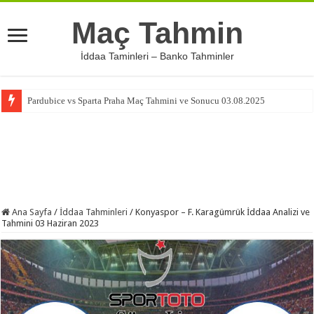
Maç Tahmin
İddaa Taminleri – Banko Tahminler
Pardubice vs Sparta Praha Maç Tahmini ve Sonucu 03.08.2025
Ana Sayfa
/
İddaa Tahminleri
/
Konyaspor – F. Karagümrük İddaa Analizi ve
Tahmini 03 Haziran 2023