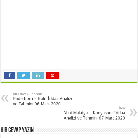
Bir Önceki Tahmin
Paderborn – Köln İddaa Analizi
ve Tahmini 06 Mart 2020
İleri
Yeni Malatya – Konyaspor İddaa
Analizi ve Tahmini 07 Mart 2020
Bir cevap yazın