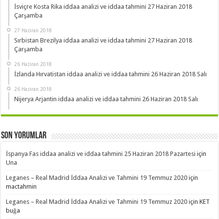
İsviçre Kosta Rika iddaa analizi ve iddaa tahmini 27 Haziran 2018
Çarşamba
27 Haziran 2018
Sırbistan Brezilya iddaa analizi ve iddaa tahmini 27 Haziran 2018
Çarşamba
26 Haziran 2018
İzlanda Hırvatistan iddaa analizi ve iddaa tahmini 26 Haziran 2018 Salı
26 Haziran 2018
Nijerya Arjantin iddaa analizi ve iddaa tahmini 26 Haziran 2018 Salı
Son Yorumlar
İspanya Fas iddaa analizi ve iddaa tahmini 25 Haziran 2018 Pazartesi
için
Una
Leganes – Real Madrid İddaa Analizi ve Tahmini 19 Temmuz 2020
için
mactahmin
Leganes – Real Madrid İddaa Analizi ve Tahmini 19 Temmuz 2020
için
KET
buğa