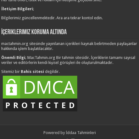
İletişim Bilgileri;
Bilgilerimiz güncellenmektedir. Ara ara tekrar kontol edin.
İçeriklerimiz Koruma Altında
mactahmin.org sitesinde yayınlanan içerikleri kaynak belirtmeden paylaşanlar
hakkında işlem başlatılacaktır.
Önemli Bilgi;
MacTahmin.org Bir tahmin sitesidir. İçeriklerin tamamı sayısal
veriler ve editörlerin kendi kişisel görüşleri ile oluşturulmaktadır.
Sitemiz bir
Bahis sitesi
değildir.
Powered by
İddaa Tahminleri