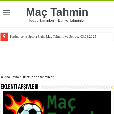
Maç Tahmin
İddaa Taminleri – Banko Tahminler
Pardubice vs Sparta Praha Maç Tahmini ve Sonucu 03.08.2025
Ana Sayfa
/
Etiket:
iddaa tahminleri
Eklenti Arşivleri