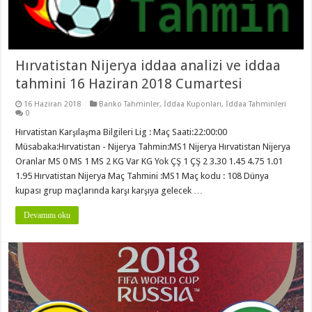
Hırvatistan Nijerya iddaa analizi ve iddaa
tahmini 16 Haziran 2018 Cumartesi
16 Haziran 2018
Banko Tahminler
,
İddaa Kuponları
,
İddaa Tahminleri
0
Hırvatistan Karşılaşma Bilgileri Lig : Maç Saati:22:00:00
Müsabaka:Hırvatistan - Nijerya Tahmin:MS1 Nijerya Hırvatistan Nijerya
Oranlar MS 0 MS 1 MS 2 KG Var KG Yok ÇŞ 1 ÇŞ 2 3.30 1.45 4.75 1.01
1.95 Hırvatistan Nijerya Maç Tahmini :MS1 Maç kodu : 108 Dünya
kupası grup maçlarında karşı karşıya gelecek …
Devamını oku