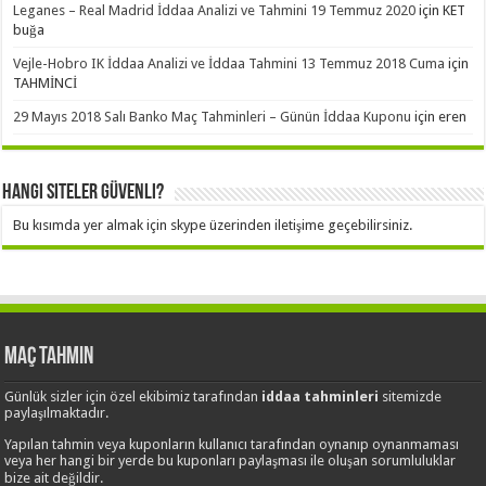
Leganes – Real Madrid İddaa Analizi ve Tahmini 19 Temmuz 2020
için
KET
buğa
Vejle-Hobro IK İddaa Analizi ve İddaa Tahmini 13 Temmuz 2018 Cuma
için
TAHMİNCİ
29 Mayıs 2018 Salı Banko Maç Tahminleri – Günün İddaa Kuponu
için
eren
Hangi Siteler Güvenli?
Bu kısımda yer almak için skype üzerinden iletişime geçebilirsiniz.
Maç Tahmin
Günlük sizler için özel ekibimiz tarafından
iddaa tahminleri
sitemizde
paylaşılmaktadır.
Yapılan tahmin veya kuponların kullanıcı tarafından oynanıp oynanmaması
veya her hangi bir yerde bu kuponları paylaşması ile oluşan sorumluluklar
bize ait değildir.