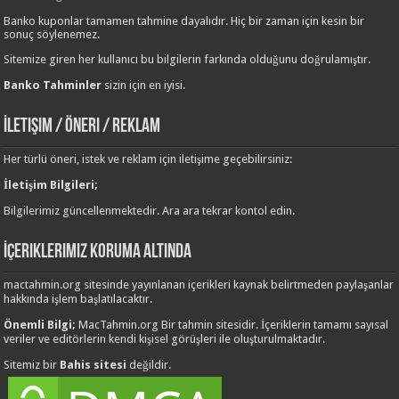
Banko kuponlar tamamen tahmine dayalıdır. Hiç bir zaman için kesin bir
sonuç söylenemez.
Sitemize giren her kullanıcı bu bilgilerin farkında olduğunu doğrulamıştır.
Banko Tahminler
sizin için en iyisi.
İletişim / Öneri / Reklam
Her türlü öneri, istek ve reklam için iletişime geçebilirsiniz:
İletişim Bilgileri;
Bilgilerimiz güncellenmektedir. Ara ara tekrar kontol edin.
İçeriklerimiz Koruma Altında
mactahmin.org sitesinde yayınlanan içerikleri kaynak belirtmeden paylaşanlar
hakkında işlem başlatılacaktır.
Önemli Bilgi;
MacTahmin.org Bir tahmin sitesidir. İçeriklerin tamamı sayısal
veriler ve editörlerin kendi kişisel görüşleri ile oluşturulmaktadır.
Sitemiz bir
Bahis sitesi
değildir.