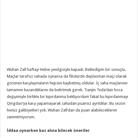
Wuhan Zall haftayı Hebei yenilgisiyle kapadı. Beklediğim bir sonuçtu.
Maçlar tarafsız sahada oynansa da fikstürde deplasman maçı olarak
görünen karşılaşmaların hepsini kaybetmiş oldular. İç saha maçlarının
tamamını kazandıklarını da belirtmek gerek. Tianjin Teda’dan hoca
değişimiyle birlikte bir kıpırdanma bekliyordum fakat bu kıpırdanmayı
Qingdao’ya karşı yapamayarak sahadan puansız ayrıldılar. Bu sezon
henüz galibiyetleri yok. Wuhan Zall’dan da puan alabileceklerini
zannetmiyorum.
İddaa oynarken baz alına bilecek öneriler