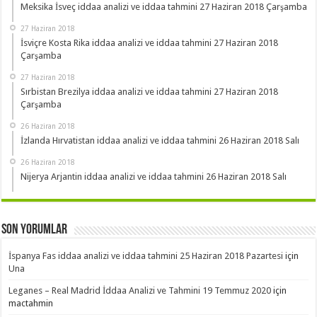
Meksika İsveç iddaa analizi ve iddaa tahmini 27 Haziran 2018 Çarşamba
27 Haziran 2018
İsviçre Kosta Rika iddaa analizi ve iddaa tahmini 27 Haziran 2018
Çarşamba
27 Haziran 2018
Sırbistan Brezilya iddaa analizi ve iddaa tahmini 27 Haziran 2018
Çarşamba
26 Haziran 2018
İzlanda Hırvatistan iddaa analizi ve iddaa tahmini 26 Haziran 2018 Salı
26 Haziran 2018
Nijerya Arjantin iddaa analizi ve iddaa tahmini 26 Haziran 2018 Salı
Son Yorumlar
İspanya Fas iddaa analizi ve iddaa tahmini 25 Haziran 2018 Pazartesi
için
Una
Leganes – Real Madrid İddaa Analizi ve Tahmini 19 Temmuz 2020
için
mactahmin