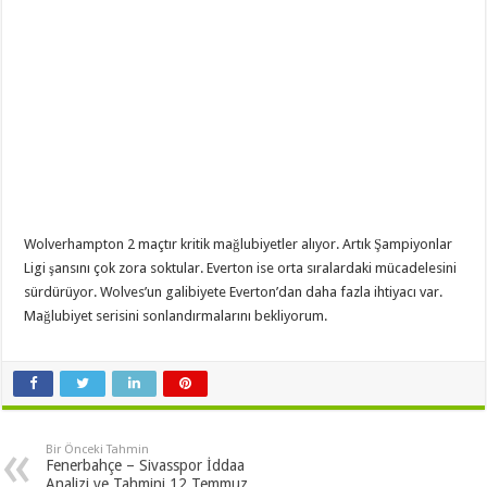
Wolverhampton 2 maçtır kritik mağlubiyetler alıyor. Artık Şampiyonlar
Ligi şansını çok zora soktular. Everton ise orta sıralardaki mücadelesini
sürdürüyor. Wolves’un galibiyete Everton’dan daha fazla ihtiyacı var.
Mağlubiyet serisini sonlandırmalarını bekliyorum.
Bir Önceki Tahmin
Fenerbahçe – Sivasspor İddaa
Analizi ve Tahmini 12 Temmuz