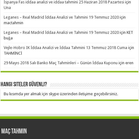
İspanya Fas iddaa analizi ve iddaa tahmini 25 Haziran 2018 Pazartesi
için
Una
Leganes – Real Madrid İddaa Analizi ve Tahmini 19 Temmuz 2020
için
mactahmin
Leganes – Real Madrid İddaa Analizi ve Tahmini 19 Temmuz 2020
için
KET
buğa
Vejle-Hobro IK İddaa Analizi ve İddaa Tahmini 13 Temmuz 2018 Cuma
için
TAHMİNCİ
29 Mayıs 2018 Salı Banko Maç Tahminleri – Günün İddaa Kuponu
için
eren
Hangi Siteler Güvenli?
Bu kısımda yer almak için skype üzerinden iletişime geçebilirsiniz.
Maç Tahmin