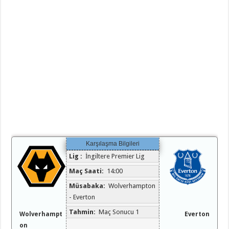
Karşılaşma Bilgileri
Lig :
İngiltere Premier Lig
Maç Saati:
14:00
Müsabaka:
Wolverhampton
- Everton
Tahmin:
Maç Sonucu 1
Wolverhampt
Everton
on