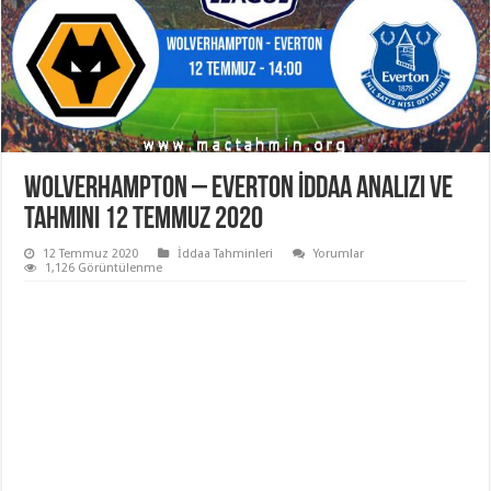
Wolverhampton – Everton İddaa Analizi ve
Tahmini 12 Temmuz 2020
12 Temmuz 2020
İddaa Tahminleri
Yorumlar
1,126 Görüntülenme