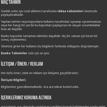
Maç Tahmin
Günlük sizler için özel ekibimiz tarafından
iddaa tahminleri
sitemizde
paylaşılmaktadır.
Yapılan tahmin veya kuponların kullanıcı tarafından oynanıp oynanmaması
veya her hangi bir yerde bu kuponları paylaşması ile oluşan sorumluluklar
bize ait değildir.
Banko kuponlar tamamen tahmine dayalıdır. Hiç bir zaman için kesin bir
sonuç söylenemez.
Sitemize giren her kullanıcı bu bilgilerin farkında olduğunu doğrulamıştır.
Banko Tahminler
sizin için en iyisi.
İletişim / Öneri / Reklam
Her türlü öneri, istek ve reklam için iletişime geçebilirsiniz:
İletişim Bilgileri;
Bilgilerimiz güncellenmektedir. Ara ara tekrar kontol edin.
İçeriklerimiz Koruma Altında
mactahmin.org sitesinde yayınlanan içerikleri kaynak belirtmeden paylaşanlar