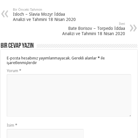
Bir Önceki Tahmin
Isloch – Slavia Mozyr İddaa
Analizi ve Tahmini 18 Nisan 2020
İleri
Bate Borisov – Torpedo İddaa
Analizi ve Tahmini 18 Nisan 2020
Bir cevap yazın
E-posta hesabınız yayımlanmayacak.
Gerekli alanlar
*
ile
işaretlenmişlerdir
Yorum
*
İsim
*