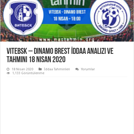
Vitebsk – Dinamo Brest İddaa Analizi ve
Tahmini 18 Nisan 2020
18 Nisan 2020
İddaa Tahminleri
Yorumlar
1,133 Görüntülenme