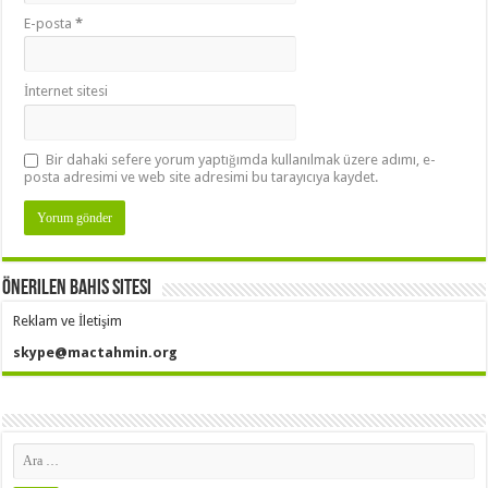
E-posta
*
İnternet sitesi
Bir dahaki sefere yorum yaptığımda kullanılmak üzere adımı, e-
posta adresimi ve web site adresimi bu tarayıcıya kaydet.
Önerilen Bahis Sitesi
Reklam ve İletişim
skype@mactahmin.org