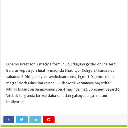
Dinamo Brest son 2 maçıyla formunu bulduğunu gözler önüne serdi.
Belarus kupası yarı final ilk maçında Shakhtyor Soligorsk karşısında
sahadan 2-0’lık galibiyetle ayrıldıktan sonra, ligde 1-0 geride olduğu
maçta Isloch Minsk karşısında 3-1’lik skorla kazanmayı başardılar.
Ritmini bulan son Şampiyonun son 4 maçında mağlup etmeyi başardığı
Vitebsk karşısında bir kez daha sahadan galibiyetle ayrılmasını
bekliyorum.