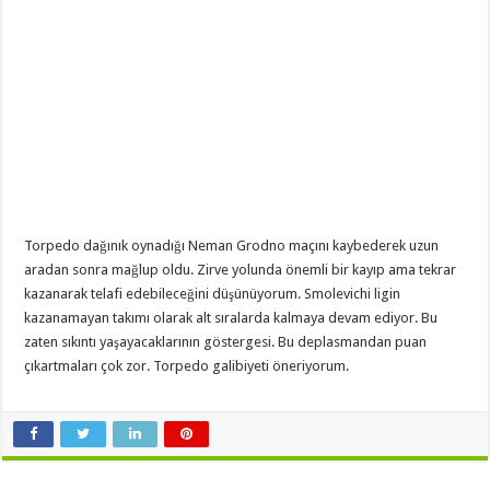
Torpedo dağınık oynadığı Neman Grodno maçını kaybederek uzun
aradan sonra mağlup oldu. Zirve yolunda önemli bir kayıp ama tekrar
kazanarak telafi edebileceğini düşünüyorum. Smolevichi ligin
kazanamayan takımı olarak alt sıralarda kalmaya devam ediyor. Bu
zaten sıkıntı yaşayacaklarının göstergesi. Bu deplasmandan puan
çıkartmaları çok zor. Torpedo galibiyeti öneriyorum.