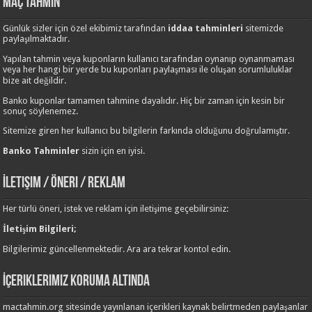
Maç Tahmin
Günlük sizler için özel ekibimiz tarafından
iddaa tahminleri
sitemizde
paylaşılmaktadır.
Yapılan tahmin veya kuponların kullanıcı tarafından oynanıp oynanmaması
veya her hangi bir yerde bu kuponları paylaşması ile oluşan sorumluluklar
bize ait değildir.
Banko kuponlar tamamen tahmine dayalıdır. Hiç bir zaman için kesin bir
sonuç söylenemez.
Sitemize giren her kullanıcı bu bilgilerin farkında olduğunu doğrulamıştır.
Banko Tahminler
sizin için en iyisi.
İletişim / Öneri / Reklam
Her türlü öneri, istek ve reklam için iletişime geçebilirsiniz:
İletişim Bilgileri;
Bilgilerimiz güncellenmektedir. Ara ara tekrar kontol edin.
İçeriklerimiz Koruma Altında
mactahmin.org sitesinde yayınlanan içerikleri kaynak belirtmeden paylaşanlar