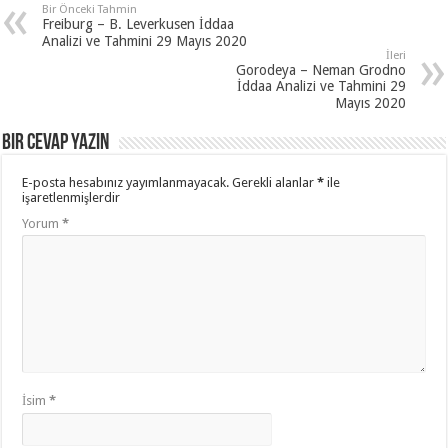
Bir Önceki Tahmin
Freiburg – B. Leverkusen İddaa
Analizi ve Tahmini 29 Mayıs 2020
İleri
Gorodeya – Neman Grodno
İddaa Analizi ve Tahmini 29
Mayıs 2020
Bir cevap yazın
E-posta hesabınız yayımlanmayacak.
Gerekli alanlar
*
ile
işaretlenmişlerdir
Yorum
*
İsim
*