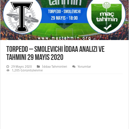
Torpedo – Smolevichi İddaa Analizi ve
Tahmini 29 Mayıs 2020
29 Mayıs 2020
İddaa Tahminleri
Yorumlar
1,205 Görüntülenme