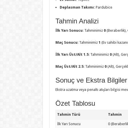
Deplasman Takımı:
Pardubice
Tahmin Analizi
İlk Yarı Sonucu
: Tahminimiz
0
(Beraberlik), 
Maç Sonucu
: Tahminimiz
1
(Ev sahibi kazanı
İlk Yarı Üst/Alt 1.5
: Tahminimiz
0
(Alt), Ger
Maç Üst/Alt 2.5
: Tahminimiz
0
(Alt), Gerçek
Sonuç ve Ekstra Bilgiler
Ekstra uzatma veya penaltı atışları bilgisi mev
Özet Tablosu
Tahmin Türü
Tahmin
İlk Yarı Sonucu
0 (Beraberli