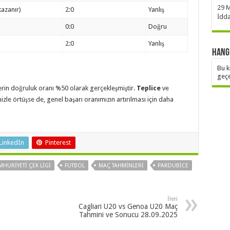
29 M
kazanır)
2:0
Yanlış
İdd
0:0
Doğru
2:0
Yanlış
Hangi
Bu k
geçe
in doğruluk oranı %50 olarak gerçekleşmiştir.
Teplice
ve
zle örtüşse de, genel başarı oranımızın artırılması için daha
LinkedIn
Pinterest
MHURIYETI ÇEK LIGI
FUTBOL
MAÇ TAHMINLERI
PARDUBICE
İleri
Cagliari U20 vs Genoa U20 Maç
Tahmini ve Sonucu 28.09.2025