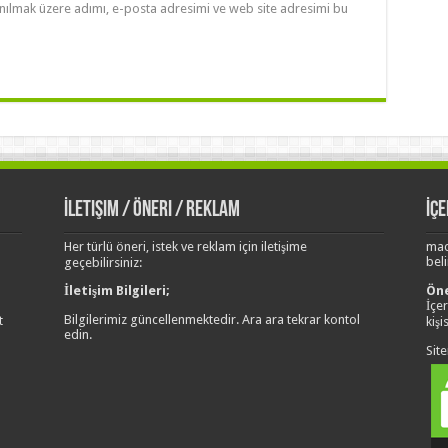
nılmak üzere adımı, e-posta adresimi ve web site adresimi bu
İletişim / Öneri / Reklam
İç
Her türlü öneri, istek ve reklam için iletişime
mac
bel
geçebilirsiniz:
İletişim Bilgileri;
Öne
İçer
Bilgilerimiz güncellenmektedir. Ara ara tekrar kontol
t
kişi
edin.
Sit