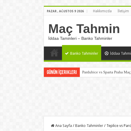
Hakkımızda
İletişim
PAZAR , AĞUSTOS 9 2026
Maç Tahmin
İddaa Taminleri – Banko Tahminler
Banko Tahminler
İddaa Tahmi
Günün İçerikleri
Pardubice vs Sparta Praha Ma
Ana Sayfa
/
Banko Tahminler
/
Teplice vs Par