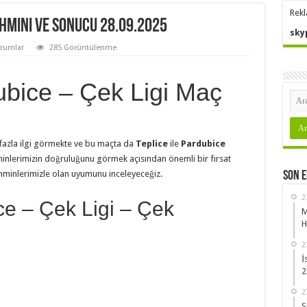
Rekl
hmini ve Sonucu 28.09.2025
sky
rumlar
285 Görüntülenme
ubice – Çek Ligi Maç
fazla ilgi görmekte ve bu maçta da
Teplice
ile
Pardubice
minlerimizin doğruluğunu görmek açısından önemli bir fırsat
hminlerimizle olan uyumunu inceleyeceğiz.
Son 
2
ce – Çek Ligi – Çek
M
H
2
İ
2
2
S