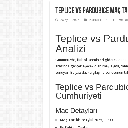
Teplice vs Pardubice Maç Ta
28 Eylül 2025
Banko Tahminler
Yo
Teplice vs Pard
Analizi
Günümüzde, futbol tahminleri giderek daha 
arasında gerçekleşecek olan karşılaşma, tah
sunuyor. Bu yazıda, karşılaşma sonucunun ta
Teplice vs Pardubi
Cumhuriyeti
Maç Detayları
Maç Tarihi:
28 Eylül 2025, 11:00
Ev Sahibi:
Teplice