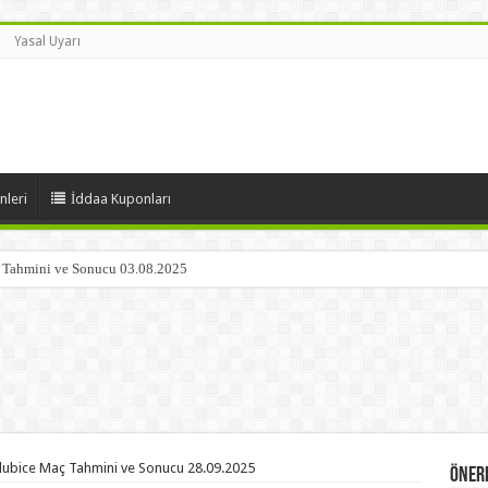
Yasal Uyarı
nleri
İddaa Kuponları
ç Tahmini ve Sonucu 03.08.2025
dubice Maç Tahmini ve Sonucu 28.09.2025
Öneri