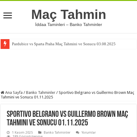
Maç Tahmin
İddaa Taminleri – Banko Tahminler
Pardubice vs Sparta Praha Maç Tahmini ve Sonucu 03.08.2025
Ana Sayfa
/
Banko Tahminler
/
Sportivo Belgrano vs Guillermo Brown Maç
Tahmini ve Sonucu 01.11.2025
Sportivo Belgrano vs Guillermo Brown Maç
Tahmini ve Sonucu 01.11.2025
1 Kasım 2025
Banko Tahminler
Yorumlar
189 Görüntülenme