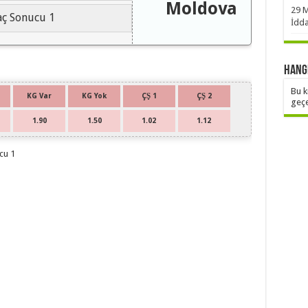
Moldova
29 M
ç Sonucu 1
İdd
Hangi
Bu k
KG Var
KG Yok
ÇŞ 1
ÇŞ 2
geçe
1.90
1.50
1.02
1.12
cu 1