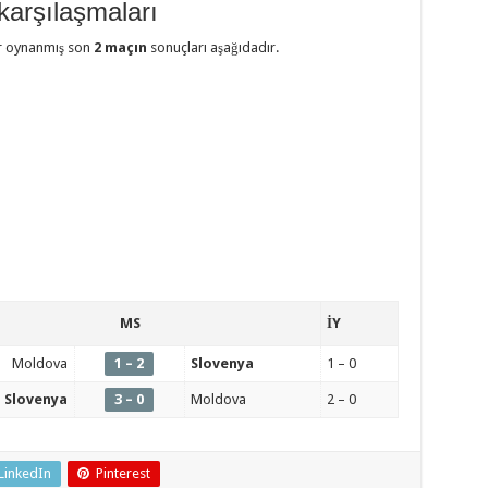
karşılaşmaları
ar oynanmış son
2 maçın
sonuçları aşağıdadır.
MS
İY
Moldova
1 – 2
Slovenya
1 – 0
Slovenya
3 – 0
Moldova
2 – 0
LinkedIn
Pinterest