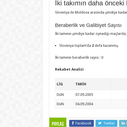
İki takımın daha önceki 
Slovenya ile Moldova arasında şimdiye kad
Beraberlik ve Galibiyet Sayısı
İki tamının şimdiye kadar oynadığı maçlarda;
Slovenya toplam’da
2
defa kazanmış.
İki tamının beraberlik sayısı : 0
Rekabet Analizi
LİG
TARİH
DüN
07.09.2005
DüN
04.09.2004
Facebook
Twitter
Paylaş