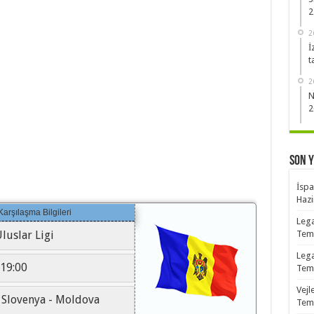
2
2
İ
t
2
N
2
Son 
İspa
Hazi
Karşılaşma Bilgileri
Lega
Tem
luslar Ligi
Lega
19:00
Tem
Vejl
Slovenya - Moldova
Tem