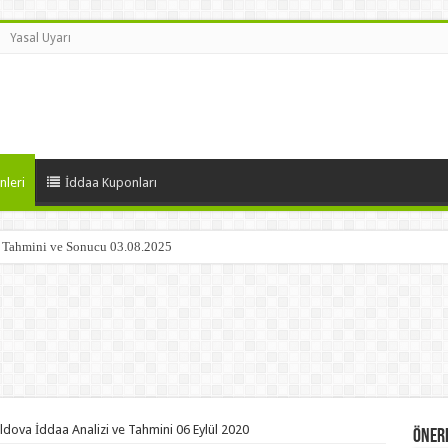
Yasal Uyarı
nleri
İddaa Kuponları
ç Tahmini ve Sonucu 03.08.2025
dova İddaa Analizi ve Tahmini 06 Eylül 2020
Öneri