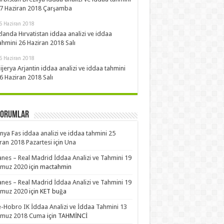
7 Haziran 2018 Çarşamba
6 Haziran 2018
zlanda Hırvatistan iddaa analizi ve iddaa
ahmini 26 Haziran 2018 Salı
6 Haziran 2018
ijerya Arjantin iddaa analizi ve iddaa tahmini
6 Haziran 2018 Salı
Yorumlar
nya Fas iddaa analizi ve iddaa tahmini 25
ran 2018 Pazartesi
için
Una
nes – Real Madrid İddaa Analizi ve Tahmini 19
muz 2020
için
mactahmin
nes – Real Madrid İddaa Analizi ve Tahmini 19
muz 2020
için
KET buğa
e-Hobro IK İddaa Analizi ve İddaa Tahmini 13
muz 2018 Cuma
için
TAHMİNCİ