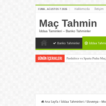
Hakkımızda
İletişim
CUMA , AĞUSTOS 7 2026
Maç Tahmin
İddaa Taminleri – Banko Tahminler
Banko Tahminler
İddaa Tahmi
Günün İçerikleri
Pardubice vs Sparta Praha Ma
Ana Sayfa
/
İddaa Tahminleri
/
Slovenya – Mol