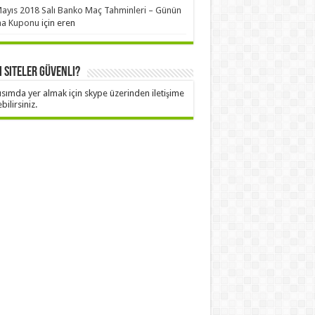
ayıs 2018 Salı Banko Maç Tahminleri – Günün
aa Kuponu
için
eren
 Siteler Güvenli?
ısımda yer almak için skype üzerinden iletişime
bilirsiniz.