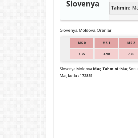
Slovenya
Tahmin:
Ma
Slovenya Moldova Oranlar
MS 0
MS 1
MS 2
1.25
3.90
7.00
Slovenya Moldova
Maç Tahmini :
Maç Sonu
Maç kodu :
172851