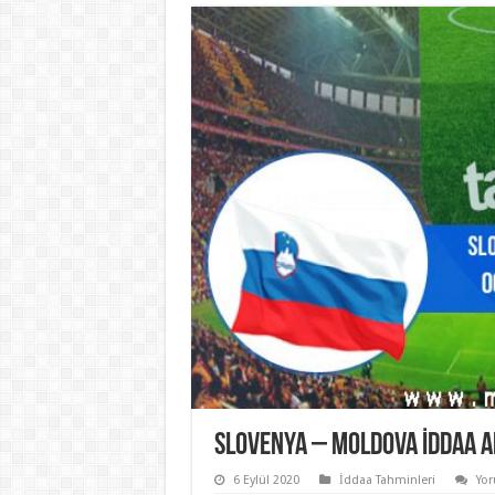
Slovenya – Moldova İddaa An
6 Eylül 2020
İddaa Tahminleri
Yor