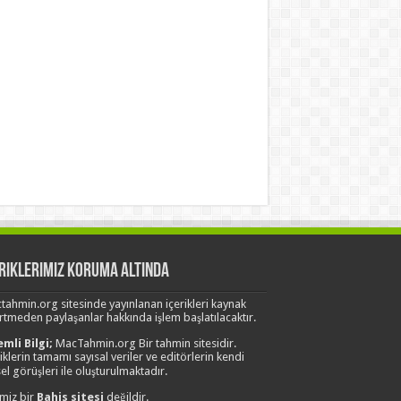
eriklerimiz Koruma Altında
tahmin.org sitesinde yayınlanan içerikleri kaynak
irtmeden paylaşanlar hakkında işlem başlatılacaktır.
mli Bilgi;
MacTahmin.org Bir tahmin sitesidir.
iklerin tamamı sayısal veriler ve editörlerin kendi
sel görüşleri ile oluşturulmaktadır.
emiz bir
Bahis sitesi
değildir.