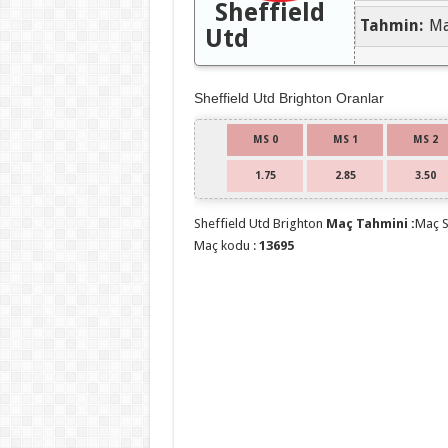
Sheffield
Tahmin:
Ma
Utd
Sheffield Utd Brighton Oranlar
MS 0
MS 1
MS 2
1.75
2.85
3.50
Sheffield Utd Brighton
Maç Tahmini :
Maç S
Maç kodu :
13695