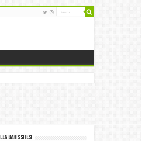
len Bahis Sitesi