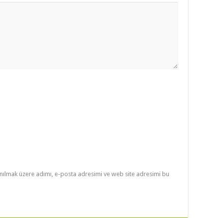
nılmak üzere adımı, e-posta adresimi ve web site adresimi bu