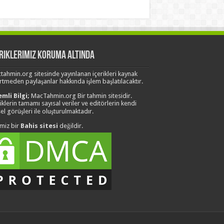
eriklerimiz Koruma Altında
tahmin.org sitesinde yayınlanan içerikleri kaynak
irtmeden paylaşanlar hakkında işlem başlatılacaktır.
mli Bilgi;
MacTahmin.org Bir tahmin sitesidir.
iklerin tamamı sayısal veriler ve editörlerin kendi
sel görüşleri ile oluşturulmaktadır.
emiz bir
Bahis sitesi
değildir.