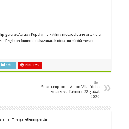
lip gelerek Avrupa Kupalarına katılma mücadelesine ortak olan
ayan Brighton önünde de kazanarak iddiasını sürdürmesini
LinkedIn
Pinterest
İleri
Southampton – Aston Villa İddaa
Analizi ve Tahmini 22 Şubat
2020
 alanlar
*
ile işaretlenmişlerdir