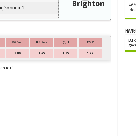
Brighton
29 M
ç Sonucu 1
İdd
Hangi
Bu k
KG Var
KG Yok
ÇŞ 1
ÇŞ 2
geçe
1.80
1.65
1.15
1.22
onucu 1