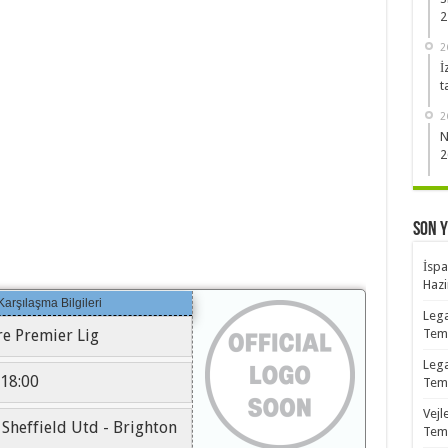
2
2
İ
t
2
N
2
Son 
İspa
Hazi
Karşılaşma Bilgileri
Lega
Tem
re Premier Lig
Lega
18:00
Tem
Vejl
Sheffield Utd - Brighton
Tem