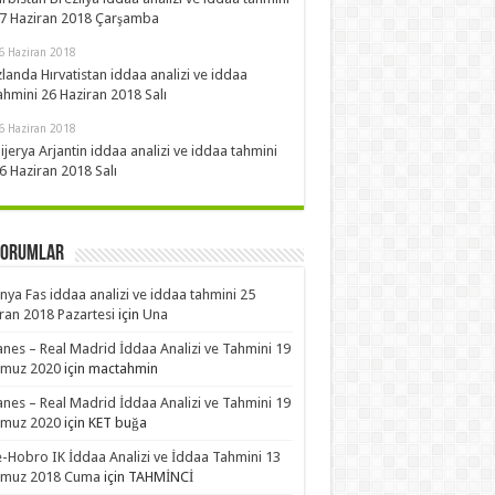
7 Haziran 2018 Çarşamba
6 Haziran 2018
zlanda Hırvatistan iddaa analizi ve iddaa
ahmini 26 Haziran 2018 Salı
6 Haziran 2018
ijerya Arjantin iddaa analizi ve iddaa tahmini
6 Haziran 2018 Salı
Yorumlar
nya Fas iddaa analizi ve iddaa tahmini 25
ran 2018 Pazartesi
için
Una
nes – Real Madrid İddaa Analizi ve Tahmini 19
muz 2020
için
mactahmin
nes – Real Madrid İddaa Analizi ve Tahmini 19
muz 2020
için
KET buğa
e-Hobro IK İddaa Analizi ve İddaa Tahmini 13
muz 2018 Cuma
için
TAHMİNCİ