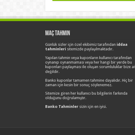
Maç Tahmin
Günlük sizler için özel ekibimiz tarafından
iddaa
tahminleri
sitemizde paylaşılmaktadır.
Yapılan tahmin veya kuponların kullanıcı tarafından
oynanıp oynanmaması veya her hangi bir yerde bu
kuponları paylaşması ile oluşan sorumluluklar bize ai
değildir.
Banko kuponlar tamamen tahmine dayalıdır. Hiç bir
zaman için kesin bir sonuç söylenemez.
Sitemize giren her kullanıcı bu bilgilerin farkında
olduğunu doğrulamıştır.
Banko Tahminler
sizin için en iyisi.