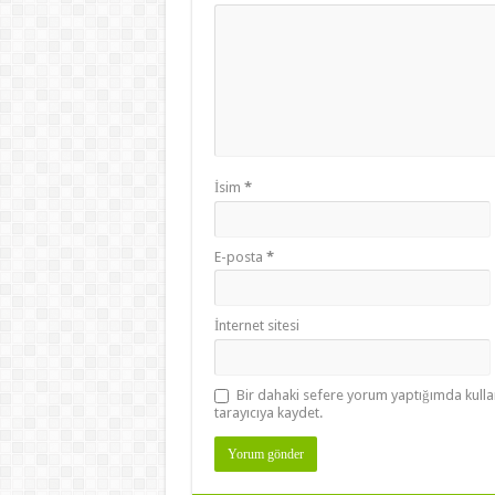
İsim
*
E-posta
*
İnternet sitesi
Bir dahaki sefere yorum yaptığımda kulla
tarayıcıya kaydet.