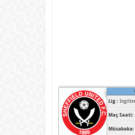
Lig :
İngilte
Maç Saati:
Müsabaka: