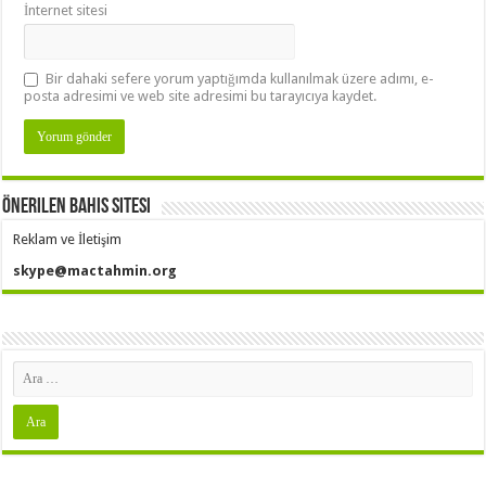
İnternet sitesi
Bir dahaki sefere yorum yaptığımda kullanılmak üzere adımı, e-
posta adresimi ve web site adresimi bu tarayıcıya kaydet.
Önerilen Bahis Sitesi
Reklam ve İletişim
skype@mactahmin.org