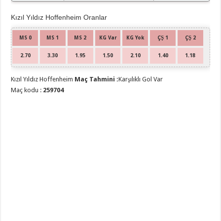
Kızıl Yıldız
Kızıl Yıldız Hoffenheim Oranlar
MS 0
MS 1
MS 2
KG Var
KG Yok
ÇŞ 1
ÇŞ 2
2.70
3.30
1.95
1.50
2.10
1.40
1.18
Kızıl Yıldız Hoffenheim
Maç Tahmini :
Karşılıklı Gol Var
Maç kodu :
259704