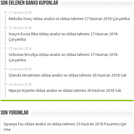
Son Eklenen Banko Kuponlar
27 Haziran 2018
Meksika İsveç iddaa analizi ve iddaa tahmini 27 Haziran 2018 Çarşamba
27 Haziran 2018
İsviçre Kosta Rika iddaa analizi ve iddaa tahmini 27 Haziran 2018
Çarşamba
27 Haziran 2018
Sırbistan Brezilya iddaa analizi ve iddaa tahmini 27 Haziran 2018
Çarşamba
26 Haziran 2018
İzlanda Hırvatistan iddaa analizi ve iddaa tahmini 26 Haziran 2018 Salı
26 Haziran 2018
Nijerya Arjantin iddaa analizi ve iddaa tahmini 26 Haziran 2018 Salı
Son Yorumlar
İspanya Fas iddaa analizi ve iddaa tahmini 25 Haziran 2018 Pazartesi
için
Una