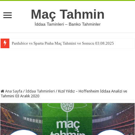
Maç Tahmin
İddaa Taminleri – Banko Tahminler
Pardubice vs Sparta Praha Maç Tahmini ve Sonucu 03.08.2025
Ana Sayfa
/
İddaa Tahminleri
/
Kızıl Yıldız – Hoffenheim İddaa Analizi ve
Tahmini 03 Aralık 2020