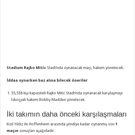
Stadium Rajko Mitic
Stadı’nda oynanacak maçı, hakem
yönetecek.
İddaa oynarken baz alına bilecek öneriler
55,538 kişi kapasiteli Rajko Mitic Stadı’nda oynanacak karşılaşmayı
İskoçyalı hakem Bobby Madden yönetecek.
İki takımın daha önceki karşılaşmaları
Kızıl Yıldız ile Hoffenheim arasında şimdiye kadar oynanmış son
1
maçın
sonuçları aşağıdadır.