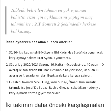
Tabloda belirtilen tahmin en çok oynanan
bahistir, sizin için açıklamasını yaptığım maç
tahmini ise :
2.Y Sonucu 2
Şeklindedir herkese
bol kazanç.
İddaa oynarken baz alına bilecek öneriler
32,864 kişi kapasiteli Büyükşehir Bld Kadir Has Stadı’nda oynanacak
karşılaşmayı hakem Fırat Aydınus yönetecek.
Süper Lig 2020/2021 Sezonu 16. Hafta mücadelesinde, 10 puan -10
averaj ile son sırada bulunan Hes Kablo Kayserispor, 28 puan 10
averaj ve 4. sırada yer alan Beşiktaş ile karşı karşıya geliyor.
Ev sahibi takımda Silviu Lung, Yasir Subaşı, Ömer Uzun, misafir
takımda ise Josef De Souza, Rachid Ghezzal sakatlıkları nedeniyle
karşılaşmada forma giyemeyecekler.
İki takımın daha önceki karşılaşmaları