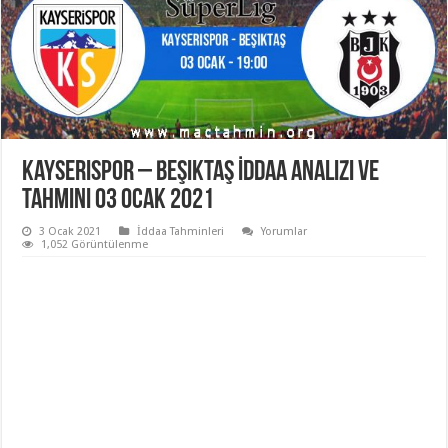
Kayserispor – Beşiktaş İddaa Analizi ve
Tahmini 03 Ocak 2021
3 Ocak 2021
İddaa Tahminleri
Yorumlar
1,052 Görüntülenme