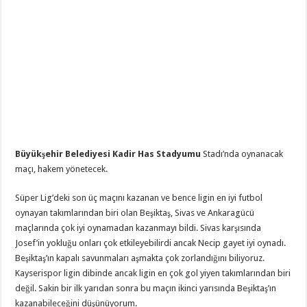
Büyükşehir Belediyesi Kadir Has Stadyumu
Stadı’nda oynanacak
maçı, hakem
yönetecek.
Süper Lig’deki son üç maçını kazanan ve bence ligin en iyi futbol
oynayan takımlarından biri olan Beşiktaş, Sivas ve Ankaragücü
maçlarında çok iyi oynamadan kazanmayı bildi. Sivas karşısında
Josef’in yokluğu onları çok etkileyebilirdi ancak Necip gayet iyi oynadı.
Beşiktaş’ın kapalı savunmaları aşmakta çok zorlandığını biliyoruz.
Kayserispor ligin dibinde ancak ligin en çok gol yiyen takımlarından biri
değil. Sakin bir ilk yarıdan sonra bu maçın ikinci yarısında Beşiktaş’ın
kazanabileceğini düşünüyorum.