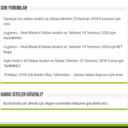
Son Yorumlar
İspanya Fas iddaa analizi ve iddaa tahmini 25 Haziran 2018 Pazartesi
için
Una
Leganes – Real Madrid İddaa Analizi ve Tahmini 19 Temmuz 2020
için
mactahmin
Leganes – Real Madrid İddaa Analizi ve Tahmini 19 Temmuz 2020
için
KET
buğa
Vejle-Hobro IK İddaa Analizi ve İddaa Tahmini 13 Temmuz 2018 Cuma
için
TAHMİNCİ
29 Mayıs 2018 Salı Banko Maç Tahminleri – Günün İddaa Kuponu
için
eren
Hangi Siteler Güvenli?
Bu kısımda yer almak için skype üzerinden iletişime geçebilirsiniz.