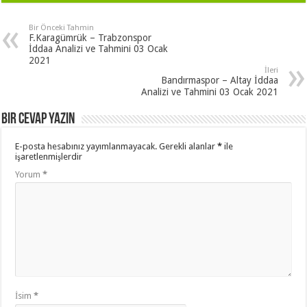
Bir Önceki Tahmin
F.Karagümrük – Trabzonspor
İddaa Analizi ve Tahmini 03 Ocak
2021
İleri
Bandırmaspor – Altay İddaa
Analizi ve Tahmini 03 Ocak 2021
Bir cevap yazın
E-posta hesabınız yayımlanmayacak.
Gerekli alanlar
*
ile
işaretlenmişlerdir
Yorum
*
İsim
*