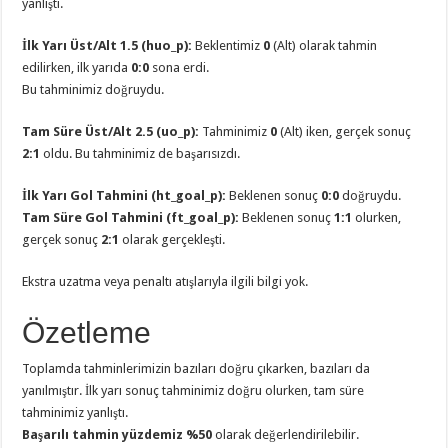
yanlıştı.
İlk Yarı Üst/Alt 1.5 (huo_p):
Beklentimiz
0
(Alt) olarak tahmin
edilirken, ilk yarıda
0:0
sona erdi.
Bu tahminimiz doğruydu.
Tam Süre Üst/Alt 2.5 (uo_p):
Tahminimiz
0
(Alt) iken, gerçek sonuç
2:1
oldu. Bu tahminimiz de başarısızdı.
İlk Yarı Gol Tahmini (ht_goal_p):
Beklenen sonuç
0:0
doğruydu.
Tam Süre Gol Tahmini (ft_goal_p):
Beklenen sonuç
1:1
olurken,
gerçek sonuç
2:1
olarak gerçekleşti.
Ekstra uzatma veya penaltı atışlarıyla ilgili bilgi yok.
Özetleme
Toplamda tahminlerimizin bazıları doğru çıkarken, bazıları da
yanılmıştır. İlk yarı sonuç tahminimiz doğru olurken, tam süre
tahminimiz yanlıştı.
Başarılı tahmin yüzdemiz %50
olarak değerlendirilebilir.