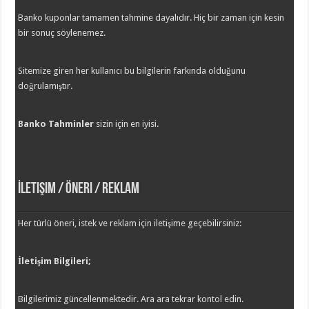
Banko kuponlar tamamen tahmine dayalıdır. Hiç bir zaman için kesin
bir sonuç söylenemez.
Sitemize giren her kullanıcı bu bilgilerin farkında olduğunu
doğrulamıştır.
Banko Tahminler
sizin için en iyisi.
İletişim / Öneri / Reklam
Her türlü öneri, istek ve reklam için iletişime geçebilirsiniz:
İletişim Bilgileri;
Bilgilerimiz güncellenmektedir. Ara ara tekrar kontol edin.