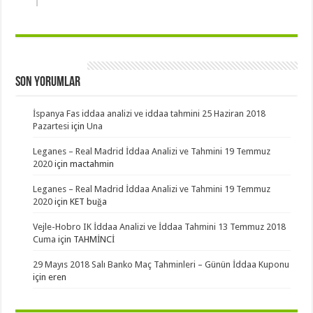
Son Yorumlar
İspanya Fas iddaa analizi ve iddaa tahmini 25 Haziran 2018
Pazartesi
için
Una
Leganes – Real Madrid İddaa Analizi ve Tahmini 19 Temmuz
2020
için
mactahmin
Leganes – Real Madrid İddaa Analizi ve Tahmini 19 Temmuz
2020
için
KET buğa
Vejle-Hobro IK İddaa Analizi ve İddaa Tahmini 13 Temmuz 2018
Cuma
için
TAHMİNCİ
29 Mayıs 2018 Salı Banko Maç Tahminleri – Günün İddaa Kuponu
için
eren