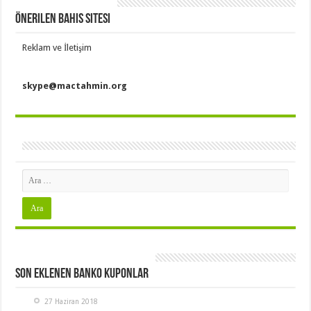
Önerilen Bahis Sitesi
Reklam ve İletişim
skype@mactahmin.org
Son Eklenen Banko Kuponlar
27 Haziran 2018