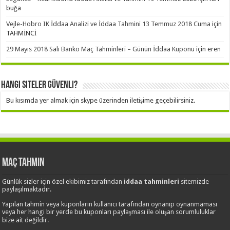
buğa
Vejle-Hobro IK İddaa Analizi ve İddaa Tahmini 13 Temmuz 2018 Cuma
için
TAHMİNCİ
29 Mayıs 2018 Salı Banko Maç Tahminleri – Günün İddaa Kuponu
için
eren
Hangi Siteler Güvenli?
Bu kısımda yer almak için skype üzerinden iletişime geçebilirsiniz.
Maç Tahmin
Günlük sizler için özel ekibimiz tarafından
iddaa tahminleri
sitemizde
paylaşılmaktadır.
Yapılan tahmin veya kuponların kullanıcı tarafından oynanıp oynanmaması
veya her hangi bir yerde bu kuponları paylaşması ile oluşan sorumluluklar
bize ait değildir.