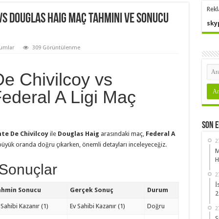
Rekl
vs Douglas Haig Maç Tahmini ve Sonucu
sky
umlar
309 Görüntülenme
e Chivilcoy vs
ederal A Ligi Maç
Son 
te De Chivilcoy
ile
Douglas Haig
arasındaki maç,
Federal A
2
üyük oranda doğru çıkarken, önemli detayları inceleyeceğiz.
M
H
 Sonuçlar
2
İ
ahmin Sonucu
Gerçek Sonuç
Durum
2
 Sahibi Kazanır (1)
Ev Sahibi Kazanır (1)
Doğru
2
S