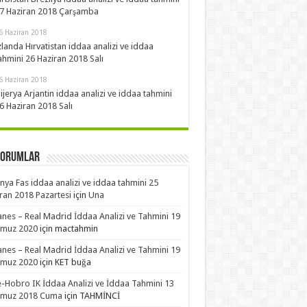
7 Haziran 2018 Çarşamba
6 Haziran 2018
zlanda Hırvatistan iddaa analizi ve iddaa
ahmini 26 Haziran 2018 Salı
6 Haziran 2018
ijerya Arjantin iddaa analizi ve iddaa tahmini
6 Haziran 2018 Salı
Yorumlar
nya Fas iddaa analizi ve iddaa tahmini 25
ran 2018 Pazartesi
için
Una
nes – Real Madrid İddaa Analizi ve Tahmini 19
muz 2020
için
mactahmin
nes – Real Madrid İddaa Analizi ve Tahmini 19
muz 2020
için
KET buğa
e-Hobro IK İddaa Analizi ve İddaa Tahmini 13
muz 2018 Cuma
için
TAHMİNCİ