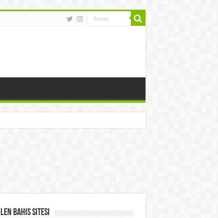
len Bahis Sitesi