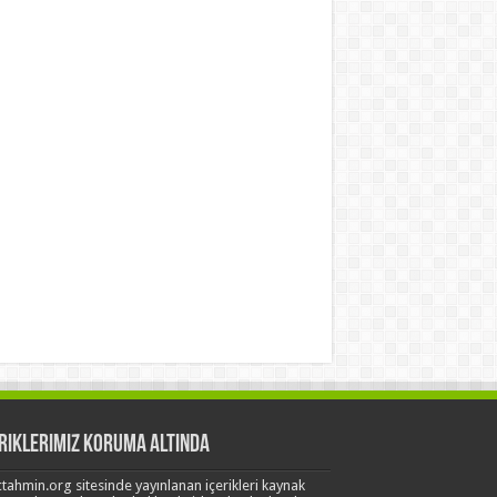
eriklerimiz Koruma Altında
tahmin.org sitesinde yayınlanan içerikleri kaynak