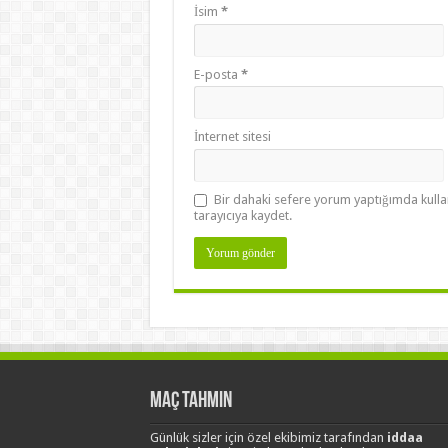
İsim
*
E-posta
*
İnternet sitesi
Bir dahaki sefere yorum yaptığımda kulla
tarayıcıya kaydet.
Maç Tahmin
Günlük sizler için özel ekibimiz tarafından
iddaa