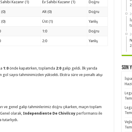
 Sahibi Kazanır (1)
Ev Sahibi Kazanır (1)
Doğru
2
 (0)
Alt (0)
Doğru
2
İ
 (0)
Üst (1)
Yanlış
t
0
1:0
Doğru
2
N
0
2:0
Yanlış
2
Son 
da
1:0
önde kapatırken, toplamda
2:0
galip geldi. İlk yarıda
ol sayısı tahminimizden yüksekti. Ekstra süre ve penaltı atışı
İspa
Hazi
Lega
Tem
arı ve genel galip tahminlerimiz doğru çıkarken, maçın toplam
Lega
Tem
. Genel olarak,
Independiente De Chivilcoy
performansı ile
 tutarlıydı.
Vejl
Tem