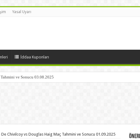
işim
Yasal Uyarı
nleri
İddaa Kuponları
ç Tahmini ve Sonucu 03.08.2025
 De Chivilcoy vs Douglas Haig Maç Tahmini ve Sonucu 01.09.2025
Öneri