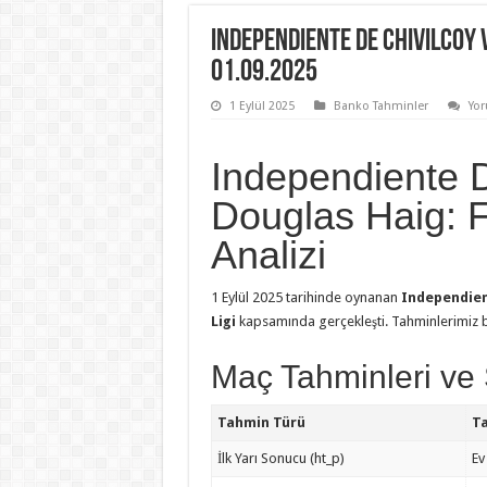
Independiente De Chivilcoy 
01.09.2025
1 Eylül 2025
Banko Tahminler
Yor
Independiente D
Douglas Haig: F
Analizi
1 Eylül 2025 tarihinde oynanan
Independien
Ligi
kapsamında gerçekleşti. Tahminlerimiz b
Maç Tahminleri ve
Tahmin Türü
T
İlk Yarı Sonucu (ht_p)
Ev