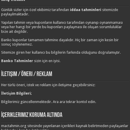
Günlük sizler için özel ekibimiz tarafından
iddaa tahminleri
sitemizde
paylaşılmaktadır.
Yapılan tahmin veya kuponların kullanıcı tarafından oynanıp oynanmaması
veya her hangi bir yerde bu kuponları paylaşması ile oluşan sorumluluklar
bize ait değildir.
Banko kuponlar tamamen tahmine dayalıdır. Hiç bir zaman için kesin bir
sonuç söylenemez.
Sitemize giren her kullanıcı bu bilgilerin farkında olduğunu doğrulamıştır.
Banko Tahminler
sizin için en iyisi.
İletişim / Öneri / Reklam
Her türlü öneri, istek ve reklam için iletişime geçebilirsiniz:
İletişim Bilgileri;
Bilgilerimiz güncellenmektedir. Ara ara tekrar kontol edin.
İçeriklerimiz Koruma Altında
mactahmin.org sitesinde yayınlanan içerikleri kaynak belirtmeden paylaşanlar