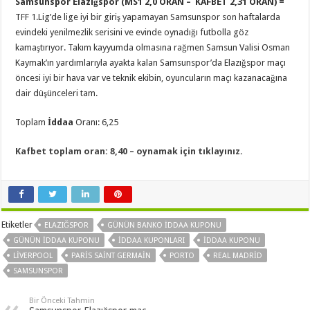
Samsunspor Elazığspor (MS1 2,0 ORAN – KAFBET 2,31 ORAN) =
TFF 1.Lig’de lige iyi bir giriş yapamayan Samsunspor son haftalarda
evindeki yenilmezlik serisini ve evinde oynadığı futbolla göz
kamaştırıyor. Takım kayyumda olmasına rağmen Samsun Valisi Osman
Kaymak’ın yardımlarıyla ayakta kalan Samsunspor’da Elazığspor maçı
öncesi iyi bir hava var ve teknik ekibin, oyuncuların maçı kazanacağına
dair düşünceleri tam.
Toplam
İddaa
Oranı: 6,25
Kafbet toplam oran: 8,40 – oynamak için tıklayınız.
Etiketler
ELAZIĞSPOR
GÜNÜN BANKO IDDAA KUPONU
GÜNÜN IDDAA KUPONU
IDDAA KUPONLARI
IDDAA KUPONU
LIVERPOOL
PARIS SAINT GERMAIN
PORTO
REAL MADRID
SAMSUNSPOR
Bir Önceki Tahmin