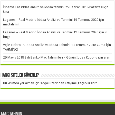
İspanya Fas iddaa analizi ve iddaa tahmini 25 Haziran 2018 Pazartesi
için
Una
Leganes – Real Madrid İddaa Analizi ve Tahmini 19 Temmuz 2020
için
mactahmin
Leganes – Real Madrid İddaa Analizi ve Tahmini 19 Temmuz 2020
için
KET
buğa
Vejle-Hobro IK İddaa Analizi ve İddaa Tahmini 13 Temmuz 2018 Cuma
için
TAHMİNCİ
29 Mayıs 2018 Salı Banko Maç Tahminleri – Günün İddaa Kuponu
için
eren
Hangi Siteler Güvenli?
Bu kısımda yer almak için skype üzerinden iletişime geçebilirsiniz.
Maç Tahmin