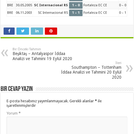
BRE
30.05.2005
SC Internacional RS
1 – 0
Fortaleza EC CE
0 – 0
BRE
06.11.2003
SC Internacional RS
1 – 1
Fortaleza EC CE
0 – 1
Bir Önceki Tahmin
Beşiktaş – Antalyaspor İddaa
Analizi ve Tahmini 19 Eylül 2020
İleri
Southampton – Tottenham
İddaa Analizi ve Tahmini 20 Eylül
2020
Bir cevap yazın
E-posta hesabınız yayımlanmayacak.
Gerekli alanlar
*
ile
işaretlenmişlerdir
Yorum
*