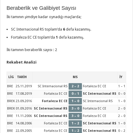
Beraberlik ve Galibiyet Sayısı
İki tamının şimdiye kadar oynadığı maçlarda;
SC Internacional RS toplam’da
6
defa kazanmış.
Fortaleza EC CE toplam’da
1
defa kazanmış.
İki tamının beraberlik sayısı : 2
Rekabet Analizi
LİG
TARİH
MS
İY
BRE
25.11.2019
SC Internacional RS
2 – 2
Fortaleza EC CE
1 – 1
BRE
17.08.2019
Fortaleza EC CE
0 – 1
SC Internacional RS
0 – 0
BREK
23.09.2016
Fortaleza EC CE
1 – 0
SC Internacional RS
1 – 0
BREK
01.09.2016
SC Internacional RS
3 – 0
Fortaleza EC CE
2 – 0
BRE
11.11.2006
SC Internacional RS
3 – 0
Fortaleza EC CE
2 – 0
BRE
14.08.2006
Fortaleza EC CE
1 – 2
SC Internacional RS
1 – 0
BRE
22.09.2005
Fortaleza EC CE
1 – 2
SC Internacional RS
0 – 2