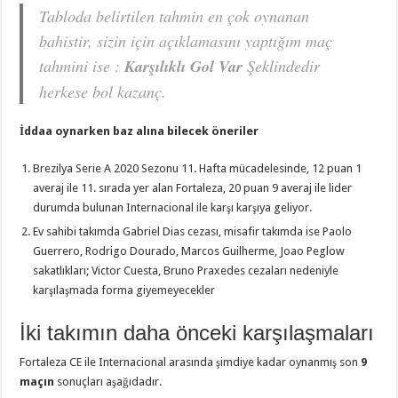
Tabloda belirtilen tahmin en çok oynanan
bahistir, sizin için açıklamasını yaptığım maç
tahmini ise :
Karşılıklı Gol Var
Şeklindedir
herkese bol kazanç.
İddaa oynarken baz alına bilecek öneriler
Brezilya Serie A 2020 Sezonu 11. Hafta mücadelesinde, 12 puan 1
averaj ile 11. sırada yer alan Fortaleza, 20 puan 9 averaj ile lider
durumda bulunan Internacional ile karşı karşıya geliyor.
Ev sahibi takımda Gabriel Dias cezası, misafir takımda ise Paolo
Guerrero, Rodrigo Dourado, Marcos Guilherme, Joao Peglow
sakatlıkları; Victor Cuesta, Bruno Praxedes cezaları nedeniyle
karşılaşmada forma giyemeyecekler
İki takımın daha önceki karşılaşmaları
Fortaleza CE ile Internacional arasında şimdiye kadar oynanmış son
9
maçın
sonuçları aşağıdadır.