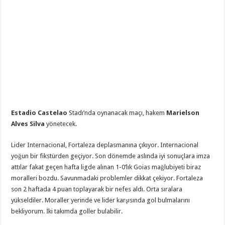
Estadio Castelao
Stadı’nda oynanacak maçı, hakem
Marielson
Alves Silva
yönetecek.
Lider Internacional, Fortaleza deplasmanına çıkıyor. Internacional
yoğun bir fikstürden geçiyor. Son dönemde aslında iyi sonuçlara imza
attılar fakat geçen hafta ligde alınan 1-0’lık Goias mağlubiyeti biraz
moralleri bozdu. Savunmadaki problemler dikkat çekiyor. Fortaleza
son 2 haftada 4 puan toplayarak bir nefes aldı. Orta sıralara
yükseldiler. Moraller yerinde ve lider karşısında gol bulmalarını
bekliyorum. İki takımda goller bulabilir.