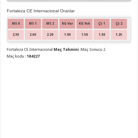
Fortaleza CE Internacional Oranlar
MS 0
MS 1
MS 2
KG Var
KG Yok
ÇŞ 1
ÇŞ 2
2.55
2.60
2.20
1.90
1.50
1.30
1.25
Fortaleza CE Internacional
Maç Tahmini :
Maç Sonucu 2
Maç kodu :
184227