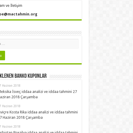
am ve İletişim
pe@mactahmin.org
Eklenen Banko Kuponlar
7 Haziran 2018
eksika İsveç iddaa analizi ve iddaa tahmini 27
aziran 2018 Çarşamba
7 Haziran 2018
sviçre Kosta Rika iddaa analizi ve iddaa tahmini
7 Haziran 2018 Çarşamba
7 Haziran 2018
ırbistan Brezilya iddaa analizi ve iddaa tahmini