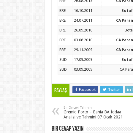
BRE
26.08.2013
CA Para
BRE
16.10.2011
Botaf
BRE
24.07.2011
CA Para
BRE
26.09.2010
Bota
BRE
03.06.2010
CA Para
BRE
29.11.2009
CA Para
SUD
17.09.2009
Botaf
SUD
03.09.2009
CA Par
Facebook
Twitter
Paylaş
Bir Önceki Tahmin
Gremio Porto – Bahia BA İddaa
Analizi ve Tahmini 07 Ocak 2021
Bir cevap yazın