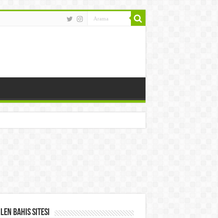
len Bahis Sitesi