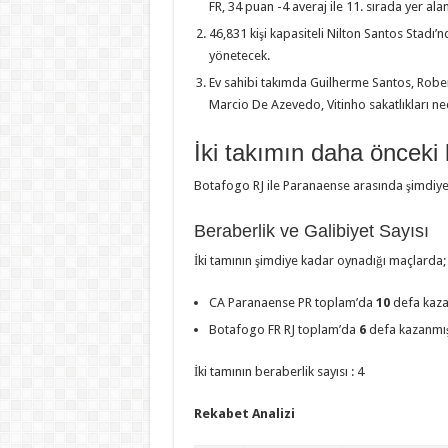
FR, 34 puan -4 averaj ile 11. sırada yer ala
46,831 kişi kapasiteli Nilton Santos Stad
yönetecek.
Ev sahibi takımda Guilherme Santos, Rober
Marcio De Azevedo, Vitinho sakatlıkları n
İki takımın daha önceki 
Botafogo RJ ile Paranaense arasında şimdiy
Beraberlik ve Galibiyet Sayısı
İki tamının şimdiye kadar oynadığı maçlarda;
CA Paranaense PR toplam’da
10
defa kaza
Botafogo FR RJ toplam’da
6
defa kazanmış
İki tamının beraberlik sayısı : 4
Rekabet Analizi