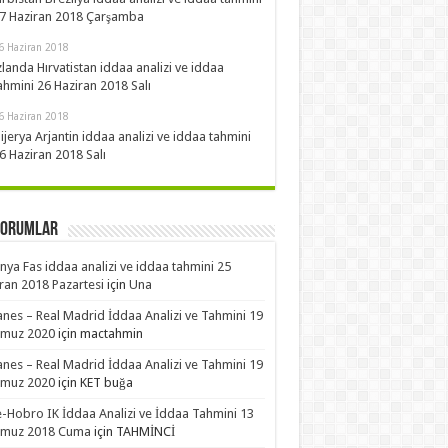
7 Haziran 2018 Çarşamba
6 Haziran 2018
zlanda Hırvatistan iddaa analizi ve iddaa
ahmini 26 Haziran 2018 Salı
6 Haziran 2018
ijerya Arjantin iddaa analizi ve iddaa tahmini
6 Haziran 2018 Salı
Yorumlar
nya Fas iddaa analizi ve iddaa tahmini 25
ran 2018 Pazartesi
için
Una
nes – Real Madrid İddaa Analizi ve Tahmini 19
muz 2020
için
mactahmin
nes – Real Madrid İddaa Analizi ve Tahmini 19
muz 2020
için
KET buğa
e-Hobro IK İddaa Analizi ve İddaa Tahmini 13
muz 2018 Cuma
için
TAHMİNCİ