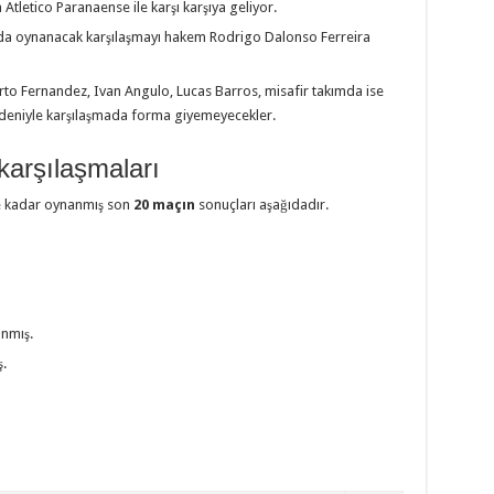
n Atletico Paranaense ile karşı karşıya geliyor.
ı’nda oynanacak karşılaşmayı hakem Rodrigo Dalonso Ferreira
to Fernandez, Ivan Angulo, Lucas Barros, misafir takımda ise
edeniyle karşılaşmada forma giyemeyecekler.
karşılaşmaları
e kadar oynanmış son
20 maçın
sonuçları aşağıdadır.
nmış.
.