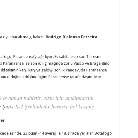
da oynanacak maçı, hakem
Rodrigo D’alonso Ferreira
afogo, Paranaense’yi ağırlıyor. Ev sahibi ekip son 14 resmi
p Paranaense ise son iki lig maçında zorlu Vasco ve Bragantino
İki takımın karşı karşıya geldiği son iki randevuda Paranaense
oyunu olduğunu düşündüğüm Paranaense tarafındayım. Maçı
 oynanan bahistir, sizin için açıklamasını
e Şans X-2
Şeklindedir herkese bol kazanç.
ler
cadelesinde, 23 puan -14 averaj ile 18. sırada yer alan Botafogo