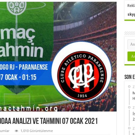
Rekl
sky
Son 
2
M
H
2
İ
2
daa Analizi ve Tahmini 07 Ocak 2021
2
rumlar
1,010 Görüntülenme
S