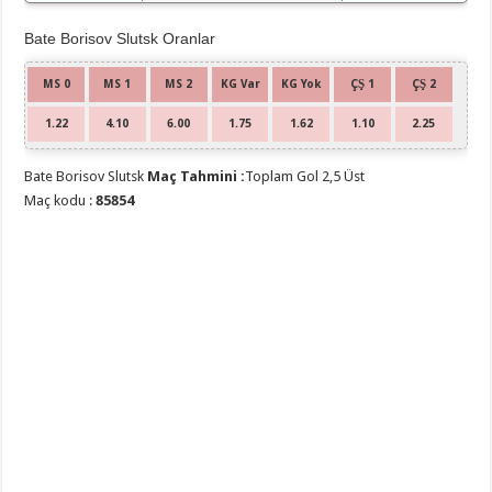
Bate Borisov Slutsk Oranlar
MS 0
MS 1
MS 2
KG Var
KG Yok
ÇŞ 1
ÇŞ 2
1.22
4.10
6.00
1.75
1.62
1.10
2.25
Bate Borisov Slutsk
Maç Tahmini :
Toplam Gol 2,5 Üst
Maç kodu :
85854