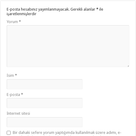
E-posta hesabınız yayımlanmayacak.
Gerekli alanlar
*
ile
işaretlenmişlerdir
Yorum
*
İsim
*
E-posta
*
İnternet sitesi
Bir dahaki sefere yorum yaptığımda kullanılmak üzere adımı, e-