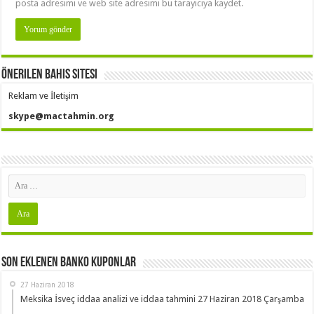
posta adresimi ve web site adresimi bu tarayıcıya kaydet.
Önerilen Bahis Sitesi
Reklam ve İletişim
skype@mactahmin.org
Son Eklenen Banko Kuponlar
27 Haziran 2018
Meksika İsveç iddaa analizi ve iddaa tahmini 27 Haziran 2018 Çarşamba