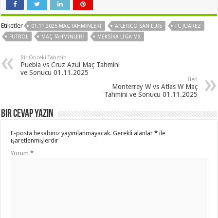
Etiketler
01.11.2025 MAÇ TAHMINLERI
ATLETICO SAN LUIS
FC JUAREZ
FUTBOL
MAÇ TAHMINLERI
MEKSIKA LIGA MX
Bir Önceki Tahmin
Puebla vs Cruz Azul Maç Tahmini
ve Sonucu 01.11.2025
İleri
Monterrey W vs Atlas W Maç
Tahmini ve Sonucu 01.11.2025
Bir cevap yazın
E-posta hesabınız yayımlanmayacak.
Gerekli alanlar
*
ile
işaretlenmişlerdir
Yorum
*