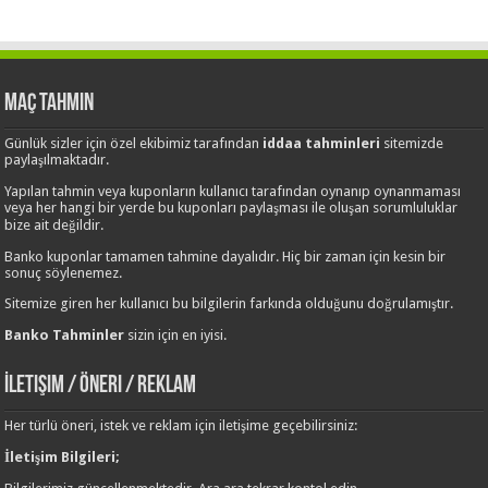
Maç Tahmin
Günlük sizler için özel ekibimiz tarafından
iddaa tahminleri
sitemizde
paylaşılmaktadır.
Yapılan tahmin veya kuponların kullanıcı tarafından oynanıp oynanmaması
veya her hangi bir yerde bu kuponları paylaşması ile oluşan sorumluluklar
bize ait değildir.
Banko kuponlar tamamen tahmine dayalıdır. Hiç bir zaman için kesin bir
sonuç söylenemez.
Sitemize giren her kullanıcı bu bilgilerin farkında olduğunu doğrulamıştır.
Banko Tahminler
sizin için en iyisi.
İletişim / Öneri / Reklam
Her türlü öneri, istek ve reklam için iletişime geçebilirsiniz:
İletişim Bilgileri;