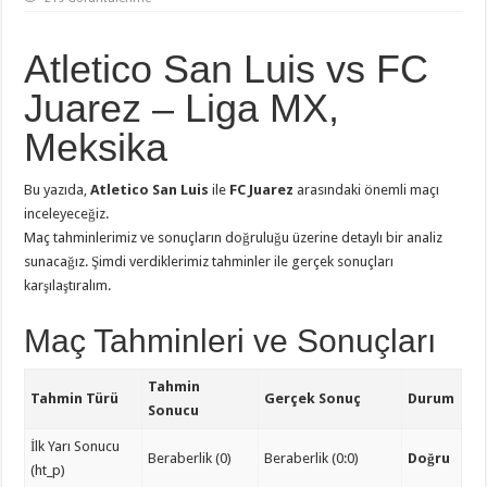
Atletico San Luis vs FC
Juarez – Liga MX,
Meksika
Bu yazıda,
Atletico San Luis
ile
FC Juarez
arasındaki önemli maçı
inceleyeceğiz.
Maç tahminlerimiz ve sonuçların doğruluğu üzerine detaylı bir analiz
sunacağız. Şimdi verdiklerimiz tahminler ile gerçek sonuçları
karşılaştıralım.
Maç Tahminleri ve Sonuçları
Tahmin
Tahmin Türü
Gerçek Sonuç
Durum
Sonucu
İlk Yarı Sonucu
Beraberlik (0)
Beraberlik (0:0)
Doğru
(ht_p)