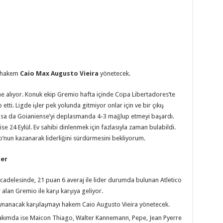
, hakem
Caio Max Augusto Vieira
yönetecek.
hne alıyor. Konuk ekip Gremio hafta içinde Copa Libertadores’te
ti. Ligde işler pek yolunda gitmiyor onlar için ve bir çıkış
lansa da Goianiense’yi deplasmanda 4-3 mağlup etmeyi başardı.
e 24 Eylül. Ev sahibi dinlenmek için fazlasıyla zaman bulabildi.
ro’nun kazanarak liderliğini sürdürmesini bekliyorum.
ler
cadelesinde, 21 puan 6 averaj ile lider durumda bulunan Atletico
 alan Gremio ile karşı karşıya geliyor.
 oynanacak karşılaşmayı hakem Caio Augusto Vieira yönetecek.
 takımda ise Maicon Thiago, Walter Kannemann, Pepe, Jean Pyerre