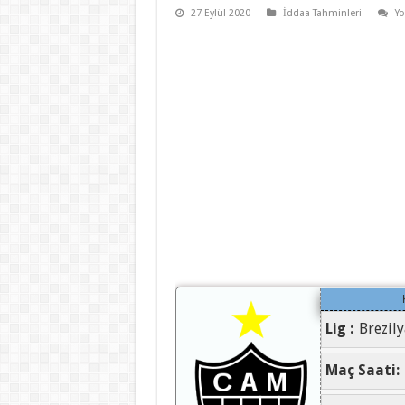
27 Eylül 2020
İddaa Tahminleri
Yo
Lig :
Brezily
Maç Saati: