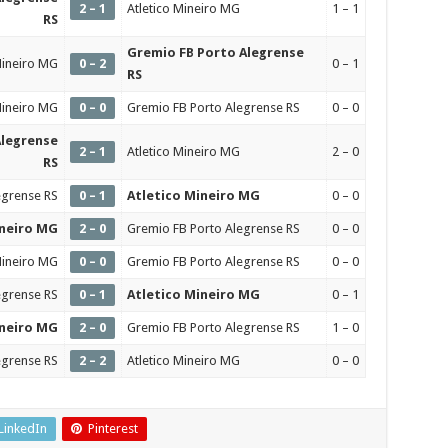
2 – 1
Atletico Mineiro MG
1 – 1
RS
Gremio FB Porto Alegrense
Mineiro MG
0 – 2
0 – 1
RS
Mineiro MG
0 – 0
Gremio FB Porto Alegrense RS
0 – 0
Alegrense
2 – 1
Atletico Mineiro MG
2 – 0
RS
egrense RS
0 – 1
Atletico Mineiro MG
0 – 0
ineiro MG
2 – 0
Gremio FB Porto Alegrense RS
0 – 0
Mineiro MG
0 – 0
Gremio FB Porto Alegrense RS
0 – 0
egrense RS
0 – 1
Atletico Mineiro MG
0 – 1
ineiro MG
2 – 0
Gremio FB Porto Alegrense RS
1 – 0
egrense RS
2 – 2
Atletico Mineiro MG
0 – 0
LinkedIn
Pinterest