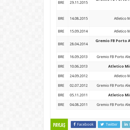
BRE
29.11.2015
BRE
14.08.2015
Atletico 
BRE
15.09.2014
Atletico 
Gremio FB Porto 
BRE
28.04.2014
BRE
16.09.2013
Gremio FB Porto Al
BRE
10.06.2013
Atletico M
BRE
24.09.2012
Atletico 
BRE
02.07.2012
Gremio FB Porto Al
BRE
05.11.2011
Atletico M
BRE
04.08.2011
Gremio FB Porto Al
Facebook
Twitter
Paylaş