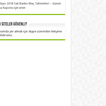
ayıs 2018 Salı Banko Maç Tahminleri – Günün
aa Kuponu
için
eren
 Siteler Güvenli?
ısımda yer almak için skype üzerinden iletişime
bilirsiniz.