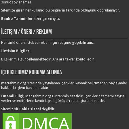
sonuç söylenemez.
Sitemize giren her kullanıcı bu bilgilerin farkında olduğunu doğrulamıştır.
Banko Tahminler
sizin için en iyisi.
İletişim / Öneri / Reklam
Her türlü öneri, istek ve reklam için iletişime geçebilirsiniz:
İletişim Bilgileri;
Bilgilerimiz güncellenmektedir. Ara ara tekrar kontol edin.
İçeriklerimiz Koruma Altında
mactahmin.org sitesinde yayınlanan içerikleri kaynak belirtmeden paylaşanlar
hakkında işlem başlatılacaktır.
Önemli Bilgi;
MacTahmin.org Bir tahmin sitesidir. İçeriklerin tamamı sayısal
veriler ve editörlerin kendi kişisel görüşleri ile oluşturulmaktadır.
Sitemiz bir
Bahis sitesi
değildir.