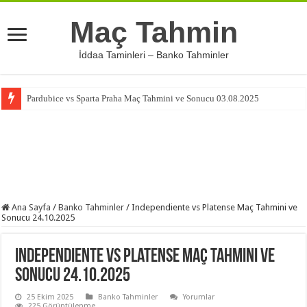
Maç Tahmin
İddaa Taminleri – Banko Tahminler
Pardubice vs Sparta Praha Maç Tahmini ve Sonucu 03.08.2025
Ana Sayfa
/
Banko Tahminler
/
Independiente vs Platense Maç Tahmini ve
Sonucu 24.10.2025
Independiente vs Platense Maç Tahmini ve
Sonucu 24.10.2025
25 Ekim 2025
Banko Tahminler
Yorumlar
225 Görüntülenme