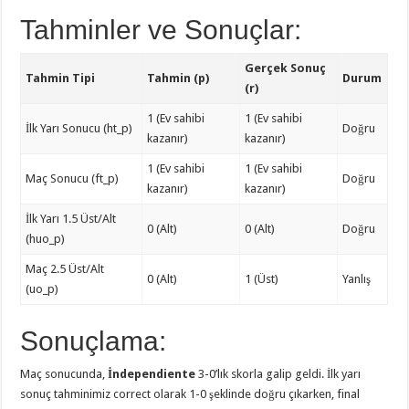
Tahminler ve Sonuçlar:
Gerçek Sonuç
Tahmin Tipi
Tahmin (p)
Durum
(r)
1 (Ev sahibi
1 (Ev sahibi
İlk Yarı Sonucu (ht_p)
Doğru
kazanır)
kazanır)
1 (Ev sahibi
1 (Ev sahibi
Maç Sonucu (ft_p)
Doğru
kazanır)
kazanır)
İlk Yarı 1.5 Üst/Alt
0 (Alt)
0 (Alt)
Doğru
(huo_p)
Maç 2.5 Üst/Alt
0 (Alt)
1 (Üst)
Yanlış
(uo_p)
Sonuçlama:
Maç sonucunda,
İndependiente
3-0’lık skorla galip geldi. İlk yarı
sonuç tahminimiz correct olarak 1-0 şeklinde doğru çıkarken, final