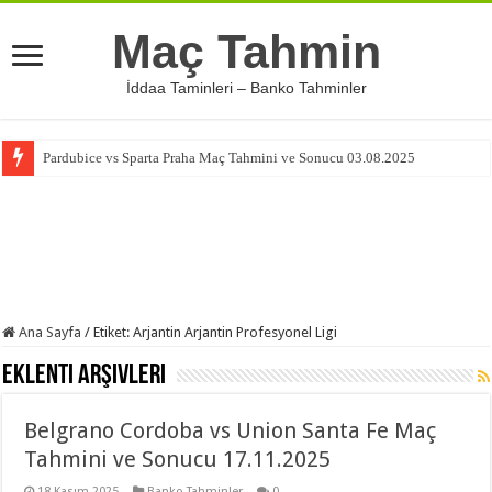
Maç Tahmin
İddaa Taminleri – Banko Tahminler
Pardubice vs Sparta Praha Maç Tahmini ve Sonucu 03.08.2025
Ana Sayfa
/
Etiket:
Arjantin Arjantin Profesyonel Ligi
Eklenti Arşivleri
Belgrano Cordoba vs Union Santa Fe Maç
Tahmini ve Sonucu 17.11.2025
18 Kasım 2025
Banko Tahminler
0