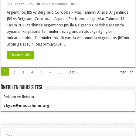
11 Kasım 2025
Banko Tahminler
0
Argentinos JRS vs Belgrano Cordoba – Maç Tahmini Analizi Argentinos
JRS vs Belgrano Cordoba – Arjantin Profesyonel Ligi Maç Tahmini 11
Kasım 2025 tarihinde Argentinos JRS ile Belgrano Cordoba arasında
oynanan karşılaşma, tahminlerimiz açısından oldukça ilginç bir
mücadele oldu. Tahminlerimiz, ilk yarıda ve sonunda Argentinos JRS‘nin
üstün geleceğini öngörmüştü ve …
Devamını oku
1
2
3
4
5
»
...
Last »
Page 1 of 9
Önerilen Bahis Sitesi
Reklam ve İletişim
skype@mactahmin.org