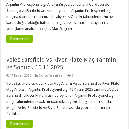
Arjantin Profesyonel Ligi Analizi Bu yazıda, Central Cordoba de
Santiago ve Banfield arasında oynanan Arjantin Profesyonel Ligi
maçına dair tahminlerimizi ele alıyoruz. Önceki tahminlerimizin ne
kadar doğru olduğu hakkında bilgi vererek, maçın detaylarını ve
sonuçlarını analiz edeceğiz. Maç Bilgileri …
Devamını oku
Velez Sarsfield vs River Plate Maç Tahmini
ve Sonucu 16.11.2025
17 Kasım 2025
Banko Tahminler
0
Velez Sarsfield vs River Plate Maç Analizi Velez Sarsfield vs River Plate
Maç Analizi – Arjantin Profesyonel Ligi 16 Kasım 2025 tarihinde Velez
Sarsfield ile River Plate arasında oynanan Arjantin Profesyonel Ligi
maçı, tahminlerimiz bakımından dikkat çekici bir gösterim sundu.
Maçta, Velez Sarsfield ve River Plate arasında yapılan tahminlerde,
özellikle …
Devamını oku