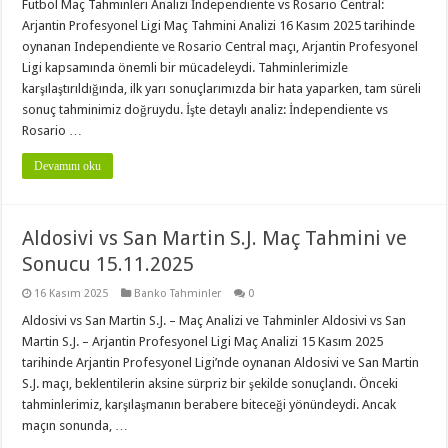
Futbol Maç Tahminleri Analizi İndependiente vs Rosario Central:
Arjantin Profesyonel Ligi Maç Tahmini Analizi 16 Kasım 2025 tarihinde
oynanan Independiente ve Rosario Central maçı, Arjantin Profesyonel
Ligi kapsamında önemli bir mücadeleydi. Tahminlerimizle
karşılaştırıldığında, ilk yarı sonuçlarımızda bir hata yaparken, tam süreli
sonuç tahminimiz doğruydu. İşte detaylı analiz: İndependiente vs
Rosario …
Devamını oku
Aldosivi vs San Martin S.J. Maç Tahmini ve
Sonucu 15.11.2025
16 Kasım 2025
Banko Tahminler
0
Aldosivi vs San Martin S.J. – Maç Analizi ve Tahminler Aldosivi vs San
Martin S.J. – Arjantin Profesyonel Ligi Maç Analizi 15 Kasım 2025
tarihinde Arjantin Profesyonel Ligi’nde oynanan Aldosivi ve San Martin
S.J. maçı, beklentilerin aksine sürpriz bir şekilde sonuçlandı. Önceki
tahminlerimiz, karşılaşmanın berabere biteceği yönündeydi. Ancak
maçın sonunda, …