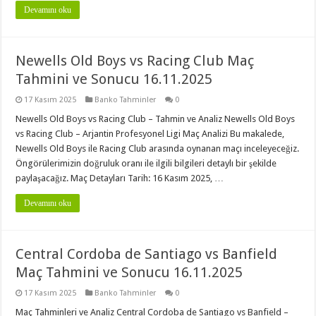
Devamını oku
Newells Old Boys vs Racing Club Maç
Tahmini ve Sonucu 16.11.2025
17 Kasım 2025
Banko Tahminler
0
Newells Old Boys vs Racing Club – Tahmin ve Analiz Newells Old Boys
vs Racing Club – Arjantin Profesyonel Ligi Maç Analizi Bu makalede,
Newells Old Boys ile Racing Club arasında oynanan maçı inceleyeceğiz.
Öngörülerimizin doğruluk oranı ile ilgili bilgileri detaylı bir şekilde
paylaşacağız. Maç Detayları Tarih: 16 Kasım 2025, …
Devamını oku
Central Cordoba de Santiago vs Banfield
Maç Tahmini ve Sonucu 16.11.2025
17 Kasım 2025
Banko Tahminler
0
Maç Tahminleri ve Analiz Central Cordoba de Santiago vs Banfield –