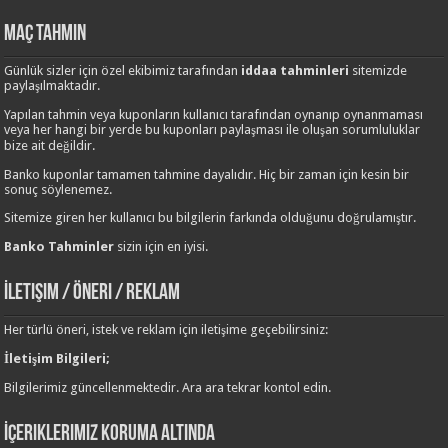
Maç Tahmin
Günlük sizler için özel ekibimiz tarafından
iddaa tahminleri
sitemizde
paylaşılmaktadır.
Yapılan tahmin veya kuponların kullanıcı tarafından oynanıp oynanmaması
veya her hangi bir yerde bu kuponları paylaşması ile oluşan sorumluluklar
bize ait değildir.
Banko kuponlar tamamen tahmine dayalıdır. Hiç bir zaman için kesin bir
sonuç söylenemez.
Sitemize giren her kullanıcı bu bilgilerin farkında olduğunu doğrulamıştır.
Banko Tahminler
sizin için en iyisi.
İletişim / Öneri / Reklam
Her türlü öneri, istek ve reklam için iletişime geçebilirsiniz:
İletişim Bilgileri;
Bilgilerimiz güncellenmektedir. Ara ara tekrar kontol edin.
İçeriklerimiz Koruma Altında