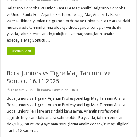
Belgrano Cordoba vs Union Santa Fe Maç Analizi Belgrano Cordoba
vs Union Santa Fe – Arjantin Profesyonel Ligi Maç Analizi 17 Kasım
2025 tarihinde yapılan Belgrano Cordoba ve Union Santa Fe arasındaki
mücadelede tahminlerimiz oldukça dikkat çekici sonuçlar verdi. Bu
yazıda, tahminlerimizin doğruluğunu ve maç sonuçlarını analiz
edeceğiz. Maç Sonucu …
Devamını oku
Boca Juniors vs Tigre Maç Tahmini ve
Sonucu 16.11.2025
17 Kasım 2025
Banko Tahminler
0
Boca Juniors vs Tigre – Arjantin Profesyonel Ligi Maç Tahmini Analizi
Boca Juniors vs Tigre – Arjantin Profesyonel Ligi Maç Tahmini Analizi
Boca Juniors ile Tigre arasındaki karşılaşma, Arjantin Profesyonel
Ligi‘nde heyecan dolu anlara sahne oldu. Bu yazıda, tahminlerimizin
doğruluğunu ve karşılaşmanın sonuçlarını analiz edeceğiz. Maç Bilgileri
Tarih: 16 Kasım …