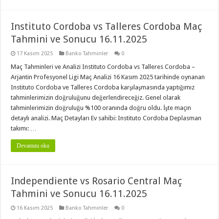
Instituto Cordoba vs Talleres Cordoba Maç
Tahmini ve Sonucu 16.11.2025
17 Kasım 2025
Banko Tahminler
0
Maç Tahminleri ve Analizi Instituto Cordoba vs Talleres Cordoba –
Arjantin Profesyonel Ligi Maç Analizi 16 Kasım 2025 tarihinde oynanan
Instituto Cordoba ve Talleres Cordoba karşılaşmasında yaptığımız
tahminlerimizin doğruluğunu değerlendireceğiz. Genel olarak
tahminlerimizin doğruluğu %100 oranında doğru oldu. İşte maçın
detaylı analizi. Maç Detayları Ev sahibi: Instituto Cordoba Deplasman
takımı: …
Devamını oku
Independiente vs Rosario Central Maç
Tahmini ve Sonucu 16.11.2025
16 Kasım 2025
Banko Tahminler
0