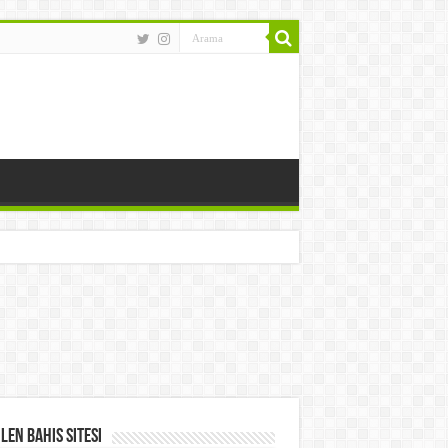
len Bahis Sitesi