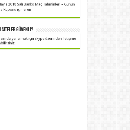
ayıs 2018 Salı Banko Maç Tahminleri – Günün
aa Kuponu
için
eren
 Siteler Güvenli?
ısımda yer almak için skype üzerinden iletişime
bilirsiniz.