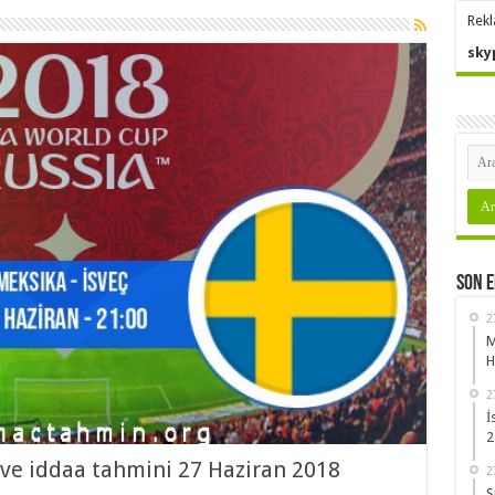
Rekl
sky
Son 
2
M
H
2
İ
2
 ve iddaa tahmini 27 Haziran 2018
2
S