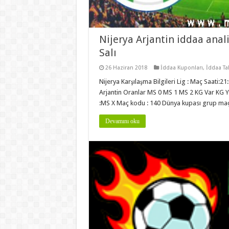
Nijerya Arjantin iddaa anal
Salı
26 Haziran 2018
İddaa Kuponları
,
İddaa Ta
Nijerya Karşılaşma Bilgileri Lig : Maç Saati:
Arjantin Oranlar MS 0 MS 1 MS 2 KG Var KG Yo
:MS X Maç kodu : 140 Dünya kupası grup maç
Devamını oku