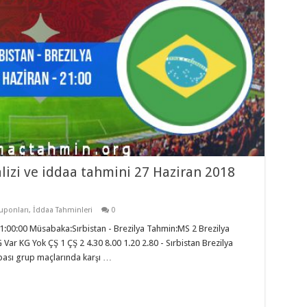
alizi ve iddaa tahmini 27 Haziran 2018
uponları
,
İddaa Tahminleri
0
i:21:00:00 Müsabaka:Sırbistan - Brezilya Tahmin:MS 2 Brezilya
Var KG Yok ÇŞ 1 ÇŞ 2 4.30 8.00 1.20 2.80 - Sırbistan Brezilya
ası grup maçlarında karşı …