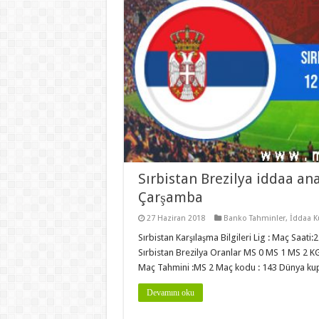
Sırbistan Brezilya iddaa an
Çarşamba
27 Haziran 2018
Banko Tahminler
,
İddaa K
Sırbistan Karşılaşma Bilgileri Lig : Maç Saat
Sırbistan Brezilya Oranlar MS 0 MS 1 MS 2 KG 
Maç Tahmini :MS 2 Maç kodu : 143 Dünya kup
Devamını oku