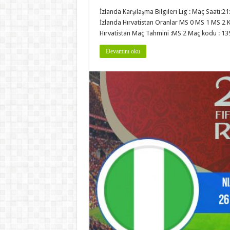
İzlanda Karşılaşma Bilgileri Lig : Maç Saati:
İzlanda Hırvatistan Oranlar MS 0 MS 1 MS 2 K
Hırvatistan Maç Tahmini :MS 2 Maç kodu : 1
Devamını oku