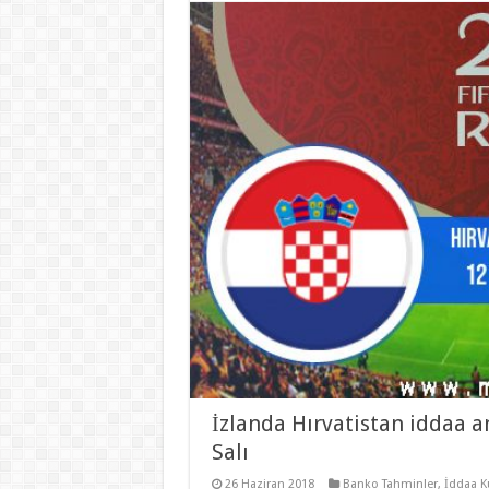
İzlanda Hırvatistan iddaa a
Salı
26 Haziran 2018
Banko Tahminler
,
İddaa K