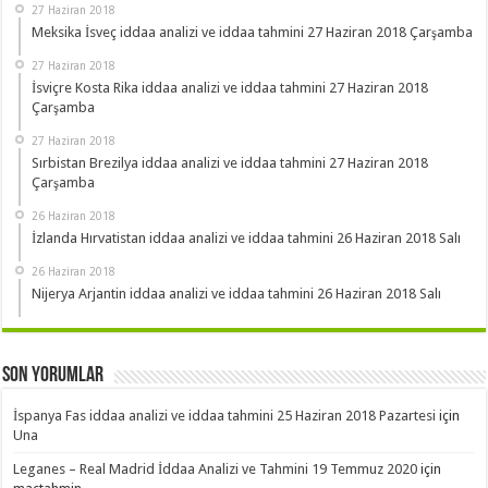
27 Haziran 2018
Meksika İsveç iddaa analizi ve iddaa tahmini 27 Haziran 2018 Çarşamba
27 Haziran 2018
İsviçre Kosta Rika iddaa analizi ve iddaa tahmini 27 Haziran 2018
Çarşamba
27 Haziran 2018
Sırbistan Brezilya iddaa analizi ve iddaa tahmini 27 Haziran 2018
Çarşamba
26 Haziran 2018
İzlanda Hırvatistan iddaa analizi ve iddaa tahmini 26 Haziran 2018 Salı
26 Haziran 2018
Nijerya Arjantin iddaa analizi ve iddaa tahmini 26 Haziran 2018 Salı
Son Yorumlar
İspanya Fas iddaa analizi ve iddaa tahmini 25 Haziran 2018 Pazartesi
için
Una
Leganes – Real Madrid İddaa Analizi ve Tahmini 19 Temmuz 2020
için