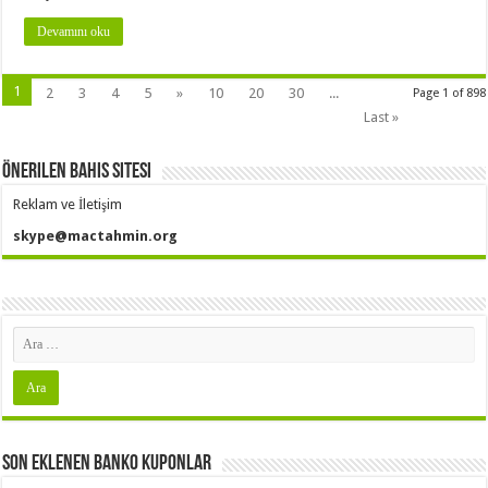
Devamını oku
1
2
3
4
5
»
10
20
30
...
Page 1 of 898
Last »
Önerilen Bahis Sitesi
Reklam ve İletişim
skype@mactahmin.org
Son Eklenen Banko Kuponlar