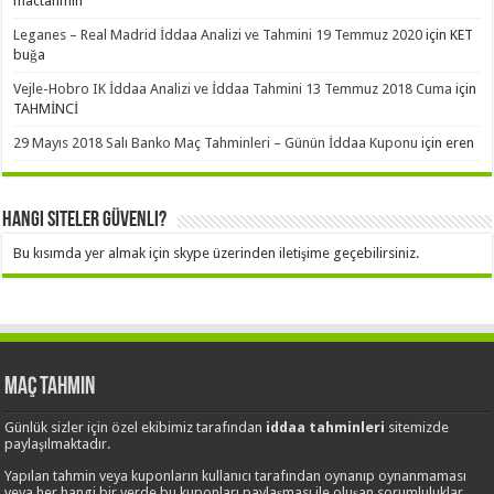
mactahmin
Leganes – Real Madrid İddaa Analizi ve Tahmini 19 Temmuz 2020
için
KET
buğa
Vejle-Hobro IK İddaa Analizi ve İddaa Tahmini 13 Temmuz 2018 Cuma
için
TAHMİNCİ
29 Mayıs 2018 Salı Banko Maç Tahminleri – Günün İddaa Kuponu
için
eren
Hangi Siteler Güvenli?
Bu kısımda yer almak için skype üzerinden iletişime geçebilirsiniz.
Maç Tahmin
Günlük sizler için özel ekibimiz tarafından
iddaa tahminleri
sitemizde
paylaşılmaktadır.
Yapılan tahmin veya kuponların kullanıcı tarafından oynanıp oynanmaması
veya her hangi bir yerde bu kuponları paylaşması ile oluşan sorumluluklar