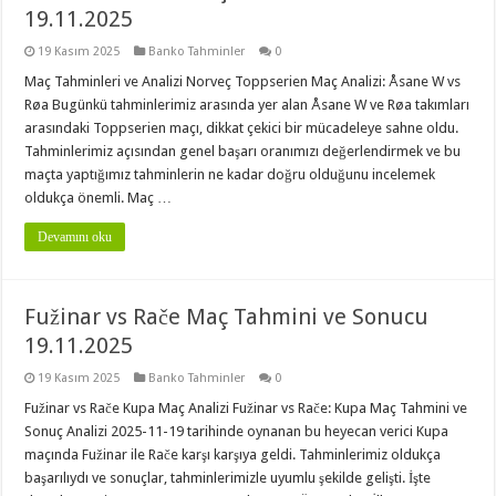
19.11.2025
19 Kasım 2025
Banko Tahminler
0
Maç Tahminleri ve Analizi Norveç Toppserien Maç Analizi: Åsane W vs
Røa Bugünkü tahminlerimiz arasında yer alan Åsane W ve Røa takımları
arasındaki Toppserien maçı, dikkat çekici bir mücadeleye sahne oldu.
Tahminlerimiz açısından genel başarı oranımızı değerlendirmek ve bu
maçta yaptığımız tahminlerin ne kadar doğru olduğunu incelemek
oldukça önemli. Maç …
Devamını oku
Fužinar vs Rače Maç Tahmini ve Sonucu
19.11.2025
19 Kasım 2025
Banko Tahminler
0
Fužinar vs Rače Kupa Maç Analizi Fužinar vs Rače: Kupa Maç Tahmini ve
Sonuç Analizi 2025-11-19 tarihinde oynanan bu heyecan verici Kupa
maçında Fužinar ile Rače karşı karşıya geldi. Tahminlerimiz oldukça
başarılıydı ve sonuçlar, tahminlerimizle uyumlu şekilde gelişti. İşte