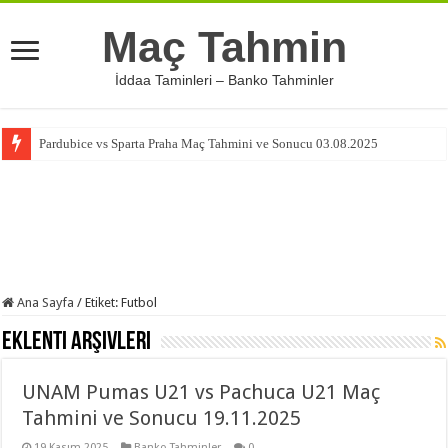
Maç Tahmin
İddaa Taminleri – Banko Tahminler
Pardubice vs Sparta Praha Maç Tahmini ve Sonucu 03.08.2025
Ana Sayfa
/
Etiket:
Futbol
Eklenti Arşivleri
UNAM Pumas U21 vs Pachuca U21 Maç
Tahmini ve Sonucu 19.11.2025
19 Kasım 2025
Banko Tahminler
0