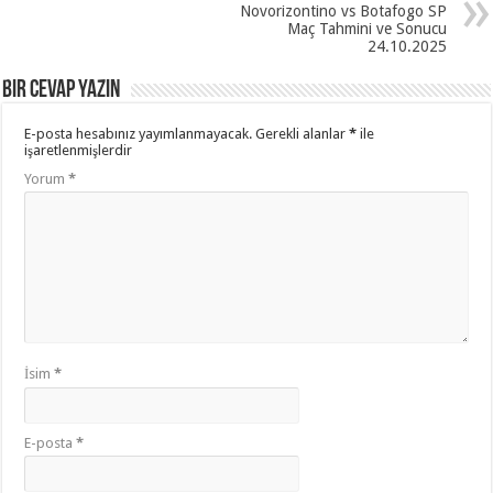
Novorizontino vs Botafogo SP
Maç Tahmini ve Sonucu
24.10.2025
Bir cevap yazın
E-posta hesabınız yayımlanmayacak.
Gerekli alanlar
*
ile
işaretlenmişlerdir
Yorum
*
İsim
*
E-posta
*