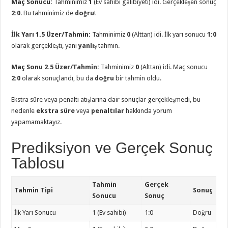
Maç Sonucu:
Tahminimiz
1
(Ev sahibi galibiyeti) idi. Gerçekleşen sonuç
2:0
. Bu tahminimiz de
doğru
!
İlk Yarı 1.5 Üzer/Tahmin:
Tahminimiz
0
(Alttan) idi. İlk yarı sonucu
1:0
olarak gerçekleşti, yani
yanlış
tahmin.
Maç Sonu 2.5 Üzer/Tahmin:
Tahminimiz
0
(Alttan) idi. Maç sonucu
2:0
olarak sonuçlandı, bu da
doğru
bir tahmin oldu.
Ekstra süre veya penaltı atışlarına dair sonuçlar gerçekleşmedi, bu
nedenle
ekstra süre
veya
penaltılar
hakkında yorum
yapamamaktayız.
Prediksiyon ve Gerçek Sonuç
Tablosu
Tahmin
Gerçek
Tahmin Tipi
Sonuç
Sonucu
Sonuç
İlk Yarı Sonucu
1 (Ev sahibi)
1:0
Doğru