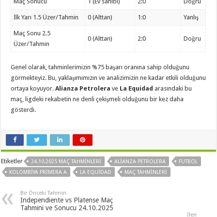
Maç Sonucu
1 (Ev sahibi)
2:0
Doğru
İlk Yarı 1.5 Üzer/Tahmin
0 (Alttan)
1:0
Yanlış
Maç Sonu 2.5
0 (Alttan)
2:0
Doğru
Üzer/Tahmin
Genel olarak, tahminlerimizin %75 başarı oranına sahip olduğunu
görmekteyiz. Bu, yaklaşımımızın ve analizimizin ne kadar etkili olduğunu
ortaya koyuyor.
Alianza Petrolera
ve
La Equidad
arasındaki bu
maç, ligdeki rekabetin ne denli çekişmeli olduğunu bir kez daha
gösterdi.
Etiketler
24.10.2025 MAÇ TAHMINLERI
ALIANZA PETROLERA
FUTBOL
KOLOMBIYA PRIMERA A
LA EQUIDAD
MAÇ TAHMINLERI
Bir Önceki Tahmin
Independiente vs Platense Maç
Tahmini ve Sonucu 24.10.2025
İleri