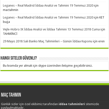
Leganes – Real Madrid İddaa Analizi ve Tahmini 19 Temmuz 2020
için
mactahmin
Leganes – Real Madrid İddaa Analizi ve Tahmini 19 Temmuz 2020
için
KET
buğa
Vejle-Hobro IK İddaa Analizi ve İddaa Tahmini 13 Temmuz 2018 Cuma
için
TAHMİNCİ
29 Mayıs 2018 Salı Banko Maç Tahminleri – Günün İddaa Kuponu
için
eren
Hangi Siteler Güvenli?
Bu kısımda yer almak için skype üzerinden iletişime geçebilirsiniz.
Maç Tahmin
Günlük sizler için özel ekibimiz tarafından
iddaa tahminleri
sitemizde
paylaşılmaktadır.