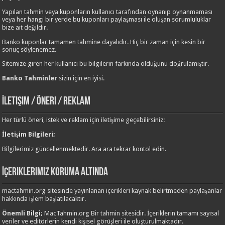
Yapılan tahmin veya kuponların kullanıcı tarafından oynanıp oynanmaması
veya her hangi bir yerde bu kuponları paylaşması ile oluşan sorumluluklar
bize ait değildir.
Banko kuponlar tamamen tahmine dayalıdır. Hiç bir zaman için kesin bir
sonuç söylenemez.
Sitemize giren her kullanıcı bu bilgilerin farkında olduğunu doğrulamıştır.
Banko Tahminler
sizin için en iyisi.
İletişim / Öneri / Reklam
Her türlü öneri, istek ve reklam için iletişime geçebilirsiniz:
İletişim Bilgileri;
Bilgilerimiz güncellenmektedir. Ara ara tekrar kontol edin.
İçeriklerimiz Koruma Altında
mactahmin.org sitesinde yayınlanan içerikleri kaynak belirtmeden paylaşanlar
hakkında işlem başlatılacaktır.
Önemli Bilgi;
MacTahmin.org Bir tahmin sitesidir. İçeriklerin tamamı sayısal
veriler ve editörlerin kendi kişisel görüşleri ile oluşturulmaktadır.