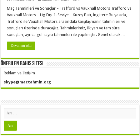
Maç Tahminleri ve Sonuçlar – Trafford vs Vauxhall Motors Trafford vs
Vauxhall Motors – Lig Dışı 1. Seviye – Kuzey Batı, İngiltere Bu yazıda,
Trafford ile Vauxhall Motors arasındaki karşılaşmanın tahminleri ve
sonuçları üzerinde duracağız. Tahminlerimiz, ilk yarı ve tam süre
sonuçları, ayrıca gol sayısı tahminleri ile yapılmıştır. Genel olarak …
Devamını oku
Önerilen Bahis Sitesi
Reklam ve İletişim
skype@mactahmin.org