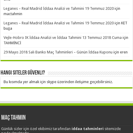
Leganes – Real Madrid İddaa Analizi ve Tahmini 19 Temmuz 2020
için
mactahmin
Leganes – Real Madrid İddaa Analizi ve Tahmini 19 Temmuz 2020
için
KET
buğa
Vejle-Hobro IK İddaa Analizi ve İddaa Tahmini 13 Temmuz 2018 Cuma
için
TAHMİNCİ
29 Mayıs 2018 Salı Banko Maç Tahminleri – Günün İddaa Kuponu
için
eren
Hangi Siteler Güvenli?
Bu kısımda yer almak için skype üzerinden iletişime geçebilirsiniz.
Maç Tahmin
Günlük sizler için özel ekibimiz tarafından
iddaa tahminleri
sitemizde