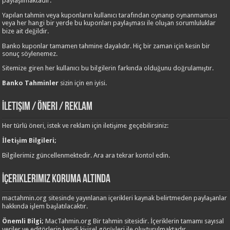
paylaşılmaktadır.
Yapılan tahmin veya kuponların kullanıcı tarafından oynanıp oynanmaması
veya her hangi bir yerde bu kuponları paylaşması ile oluşan sorumluluklar
bize ait değildir.
Banko kuponlar tamamen tahmine dayalıdır. Hiç bir zaman için kesin bir
sonuç söylenemez.
Sitemize giren her kullanıcı bu bilgilerin farkında olduğunu doğrulamıştır.
Banko Tahminler
sizin için en iyisi.
İletişim / Öneri / Reklam
Her türlü öneri, istek ve reklam için iletişime geçebilirsiniz:
İletişim Bilgileri;
Bilgilerimiz güncellenmektedir. Ara ara tekrar kontol edin.
İçeriklerimiz Koruma Altında
mactahmin.org sitesinde yayınlanan içerikleri kaynak belirtmeden paylaşanlar
hakkında işlem başlatılacaktır.
Önemli Bilgi;
MacTahmin.org Bir tahmin sitesidir. İçeriklerin tamamı sayısal
veriler ve editörlerin kendi kişisel görüşleri ile oluşturulmaktadır.