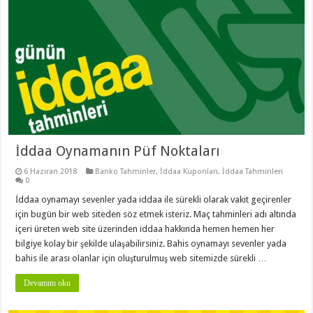
İddaa Oynamanın Püf Noktaları
6 Haziran 2018
Banko Tahminler
,
İddaa Kuponları
,
İddaa Tahminleri
0
İddaa oynamayı sevenler yada iddaa ile sürekli olarak vakit geçirenler
için bugün bir web siteden söz etmek isteriz. Maç tahminleri adı altında
içeri üreten web site üzerinden iddaa hakkında hemen hemen her
bilgiye kolay bir şekilde ulaşabilirsiniz. Bahis oynamayı sevenler yada
bahis ile arası olanlar için oluşturulmuş web sitemizde sürekli …
Devamını oku