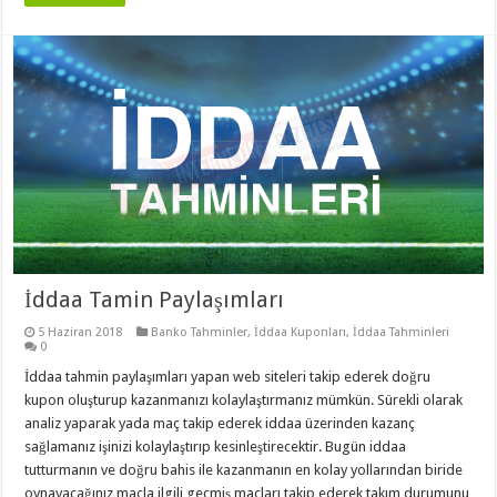
İddaa Tamin Paylaşımları
5 Haziran 2018
Banko Tahminler
,
İddaa Kuponları
,
İddaa Tahminleri
0
İddaa tahmin paylaşımları yapan web siteleri takip ederek doğru
kupon oluşturup kazanmanızı kolaylaştırmanız mümkün. Sürekli olarak
analiz yaparak yada maç takip ederek iddaa üzerinden kazanç
sağlamanız işinizi kolaylaştırıp kesinleştirecektir. Bugün iddaa
tutturmanın ve doğru bahis ile kazanmanın en kolay yollarından biride
oynayacağınız maçla ilgili geçmiş maçları takip ederek takım durumunu