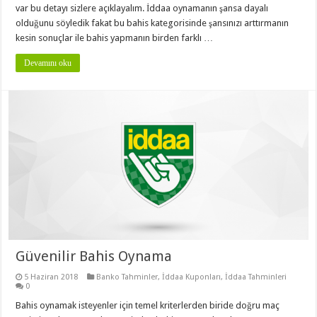
var bu detayı sizlere açıklayalım. İddaa oynamanın şansa dayalı
olduğunu söyledik fakat bu bahis kategorisinde şansınızı arttırmanın
kesin sonuçlar ile bahis yapmanın birden farklı …
Devamını oku
Güvenilir Bahis Oynama
5 Haziran 2018
Banko Tahminler
,
İddaa Kuponları
,
İddaa Tahminleri
0
Bahis oynamak isteyenler için temel kriterlerden biride doğru maç