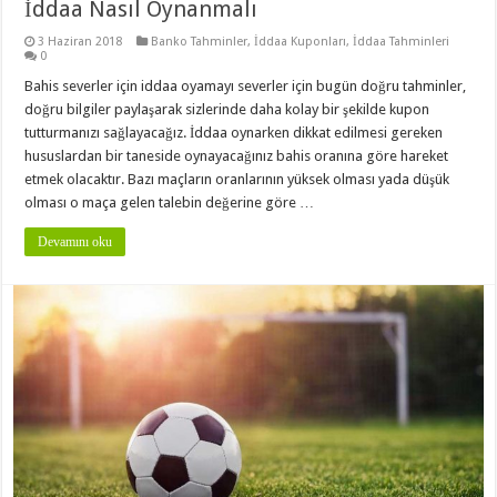
İddaa Nasıl Oynanmalı
3 Haziran 2018
Banko Tahminler
,
İddaa Kuponları
,
İddaa Tahminleri
0
Bahis severler için iddaa oyamayı severler için bugün doğru tahminler,
doğru bilgiler paylaşarak sizlerinde daha kolay bir şekilde kupon
tutturmanızı sağlayacağız. İddaa oynarken dikkat edilmesi gereken
hususlardan bir taneside oynayacağınız bahis oranına göre hareket
etmek olacaktır. Bazı maçların oranlarının yüksek olması yada düşük
olması o maça gelen talebin değerine göre …
Devamını oku