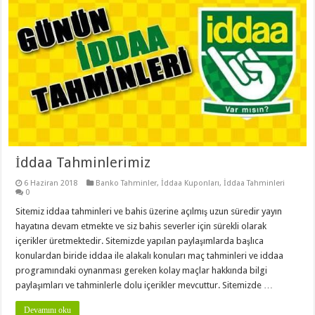
İddaa Tahminlerimiz
6 Haziran 2018
Banko Tahminler
,
İddaa Kuponları
,
İddaa Tahminleri
0
Sitemiz iddaa tahminleri ve bahis üzerine açılmış uzun süredir yayın
hayatına devam etmekte ve siz bahis severler için sürekli olarak
içerikler üretmektedir. Sitemizde yapılan paylaşımlarda başlıca
konulardan biride iddaa ile alakalı konuları maç tahminleri ve iddaa
programındaki oynanması gereken kolay maçlar hakkında bilgi
paylaşımları ve tahminlerle dolu içerikler mevcuttur. Sitemizde …
Devamını oku