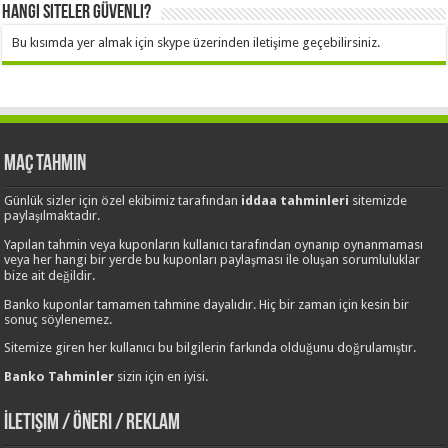
Hangi Siteler Güvenli?
Bu kısımda yer almak için skype üzerinden iletişime geçebilirsiniz.
Maç Tahmin
Günlük sizler için özel ekibimiz tarafından
iddaa tahminleri
sitemizde
paylaşılmaktadır.
Yapılan tahmin veya kuponların kullanıcı tarafından oynanıp oynanmaması
veya her hangi bir yerde bu kuponları paylaşması ile oluşan sorumluluklar
bize ait değildir.
Banko kuponlar tamamen tahmine dayalıdır. Hiç bir zaman için kesin bir
sonuç söylenemez.
Sitemize giren her kullanıcı bu bilgilerin farkında olduğunu doğrulamıştır.
Banko Tahminler
sizin için en iyisi.
İletişim / Öneri / Reklam