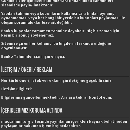
Günlük sizler için özel ekibimiz tarafından
iddaa tahminleri
sitemizde paylaşılmaktadır.
Yapılan tahmin veya kuponların kullanıcı tarafından oynanıp
oynanmaması veya her hangi bir yerde bu kuponları paylaşması ile
oluşan sorumluluklar bize ait değildir.
Banko kuponlar tamamen tahmine dayalıdır. Hiç bir zaman için
kesin bir sonuç söylenemez.
Sitemize giren her kullanıcı bu bilgilerin farkında olduğunu
doğrulamıştır.
Banko Tahminler
sizin için en iyisi.
İletişim / Öneri / Reklam
Her türlü öneri, istek ve reklam için iletişime geçebilirsiniz:
İletişim Bilgileri;
Bilgilerimiz güncellenmektedir. Ara ara tekrar kontol edin.
İçeriklerimiz Koruma Altında
mactahmin.org sitesinde yayınlanan içerikleri kaynak belirtmeden
paylaşanlar hakkında işlem başlatılacaktır.