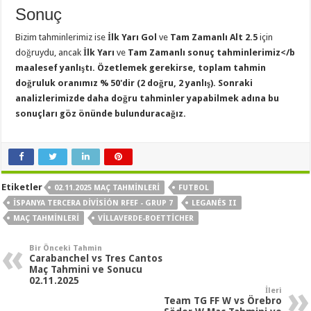
Sonuç
Bizim tahminlerimiz ise
İlk Yarı Gol
ve
Tam Zamanlı Alt 2.5
için
doğruydu, ancak
İlk Yarı
ve
Tam Zamanlı sonuç tahminlerimiz</b
maalesef yanlıştı. Özetlemek gerekirse, toplam tahmin
doğruluk oranımız % 50'dir (2 doğru, 2 yanlış). Sonraki
analizlerimizde daha doğru tahminler yapabilmek adına bu
sonuçları göz önünde bulunduracağız.
Etiketler
02.11.2025 MAÇ TAHMINLERI
FUTBOL
İSPANYA TERCERA DIVISIÓN RFEF - GRUP 7
LEGANÉS II
MAÇ TAHMINLERI
VILLAVERDE-BOETTICHER
Bir Önceki Tahmin
Carabanchel vs Tres Cantos
Maç Tahmini ve Sonucu
02.11.2025
İleri
Team TG FF W vs Örebro