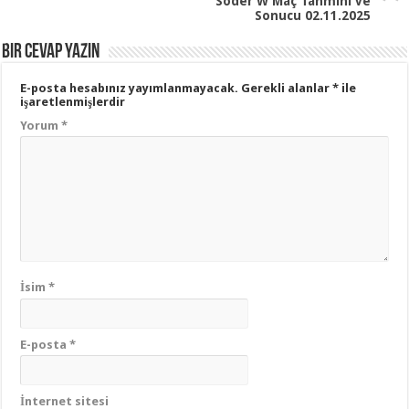
Söder W Maç Tahmini ve
Sonucu 02.11.2025
Bir cevap yazın
E-posta hesabınız yayımlanmayacak.
Gerekli alanlar
*
ile
işaretlenmişlerdir
Yorum
*
İsim
*
E-posta
*
İnternet sitesi