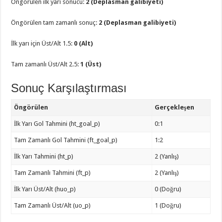
Öngörülen ilk yarı sonucu:
2 (Deplasman galibiyeti)
Öngörülen tam zamanlı sonuç:
2 (Deplasman galibiyeti)
İlk yarı için Üst/Alt 1.5:
0 (Alt)
Tam zamanlı Üst/Alt 2.5:
1 (Üst)
Sonuç Karşılaştırması
Öngörülen
Gerçekleşen
İlk Yarı Gol Tahmini (ht_goal_p)
0:1
Tam Zamanlı Gol Tahmini (ft_goal_p)
1:2
İlk Yarı Tahmini (ht_p)
2 (Yanlış)
Tam Zamanlı Tahmini (ft_p)
2 (Yanlış)
İlk Yarı Üst/Alt (huo_p)
0 (Doğru)
Tam Zamanlı Üst/Alt (uo_p)
1 (Doğru)