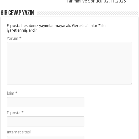
Tahmini ve Sonucu 02.11.2025
Bir cevap yazın
E-posta hesabınız yayımlanmayacak.
Gerekli alanlar
*
ile
işaretlenmişlerdir
Yorum
*
İsim
*
E-posta
*
İnternet sitesi