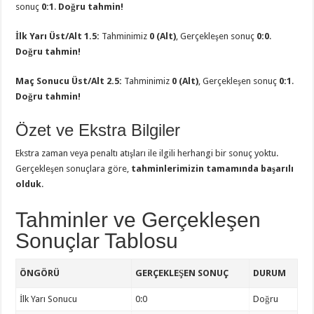
sonuç
0:1
.
Doğru tahmin!
İlk Yarı Üst/Alt 1.5:
Tahminimiz
0 (Alt)
, Gerçekleşen sonuç
0:0
.
Doğru tahmin!
Maç Sonucu Üst/Alt 2.5:
Tahminimiz
0 (Alt)
, Gerçekleşen sonuç
0:1
.
Doğru tahmin!
Özet ve Ekstra Bilgiler
Ekstra zaman veya penaltı atışları ile ilgili herhangi bir sonuç yoktu.
Gerçekleşen sonuçlara göre,
tahminlerimizin tamamında başarılı
olduk
.
Tahminler ve Gerçekleşen
Sonuçlar Tablosu
ÖNGÖRÜ
GERÇEKLEŞEN SONUÇ
DURUM
İlk Yarı Sonucu
0:0
Doğru