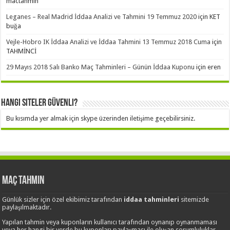
mactahmin
Leganes – Real Madrid İddaa Analizi ve Tahmini 19 Temmuz 2020
için
KET
buğa
Vejle-Hobro IK İddaa Analizi ve İddaa Tahmini 13 Temmuz 2018 Cuma
için
TAHMİNCİ
29 Mayıs 2018 Salı Banko Maç Tahminleri – Günün İddaa Kuponu
için
eren
Hangi Siteler Güvenli?
Bu kısımda yer almak için skype üzerinden iletişime geçebilirsiniz.
Maç Tahmin
Günlük sizler için özel ekibimiz tarafından
iddaa tahminleri
sitemizde
paylaşılmaktadır.
Yapılan tahmin veya kuponların kullanıcı tarafından oynanıp oynanmaması
veya her hangi bir yerde bu kuponları paylaşması ile oluşan sorumluluklar