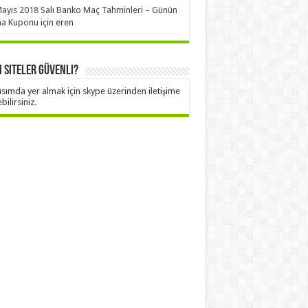
ayıs 2018 Salı Banko Maç Tahminleri – Günün
aa Kuponu
için
eren
 Siteler Güvenli?
ısımda yer almak için skype üzerinden iletişime
bilirsiniz.