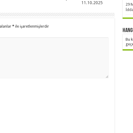
11.10.2025
29 M
İdd
 alanlar
*
ile işaretlenmişlerdir
Hangi
Bu k
geçe