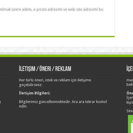
nılmak üzere adımı, e-posta adresimi ve web site adresimi bu
İletişim / Öneri / Reklam
İç
Her türlü öneri, istek ve reklam için iletişime
mac
bel
geçebilirsiniz:
İletişim Bilgileri;
Öne
İçer
Bilgilerimiz güncellenmektedir. Ara ara tekrar kontol
t
kişi
edin.
Sit