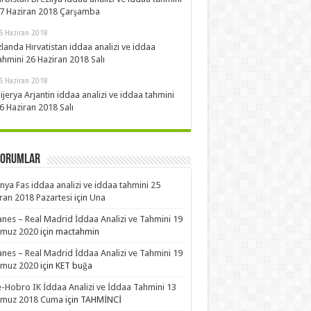
7 Haziran 2018 Çarşamba
6 Haziran 2018
zlanda Hırvatistan iddaa analizi ve iddaa
ahmini 26 Haziran 2018 Salı
6 Haziran 2018
ijerya Arjantin iddaa analizi ve iddaa tahmini
6 Haziran 2018 Salı
Yorumlar
nya Fas iddaa analizi ve iddaa tahmini 25
ran 2018 Pazartesi
için
Una
nes – Real Madrid İddaa Analizi ve Tahmini 19
muz 2020
için
mactahmin
nes – Real Madrid İddaa Analizi ve Tahmini 19
muz 2020
için
KET buğa
e-Hobro IK İddaa Analizi ve İddaa Tahmini 13
muz 2018 Cuma
için
TAHMİNCİ