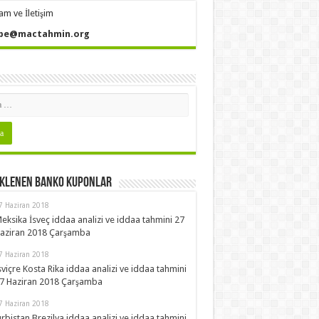
am ve İletişim
pe@mactahmin.org
Eklenen Banko Kuponlar
7 Haziran 2018
eksika İsveç iddaa analizi ve iddaa tahmini 27
aziran 2018 Çarşamba
7 Haziran 2018
sviçre Kosta Rika iddaa analizi ve iddaa tahmini
7 Haziran 2018 Çarşamba
7 Haziran 2018
ırbistan Brezilya iddaa analizi ve iddaa tahmini