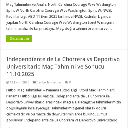
Maç Tahminleri ve Analiz: North Carolina Courage W vs Washington
Spirit W North Carolina Courage W vs Washington Spirit W: NWSL
Kadınlar Ligi, ABD 11 Ekim 2025 tarihinde NWSL Kadınlar Ligi’nde
yapılan North Carolina Courage W ve Washington Spirit W maçının
tahmin analizi ile karşınızdayız. Maç, doğru tahmin oranımızı ve …
Devamını oku
Independiente de La Chorrera vs Deportivo
Universitario Maç Tahmini ve Sonucu
11.10.2025
12 Ekim 2025
Banko Tahminler
0
Futbol Maç Tahminleri – Panama Futbol Ligi Futbol Maç Tahminleri:
Panama Futbol Ligi Bu yazıda, Independiente de La Chorrera ile
Deportivo Universitario arasındaki maçı ele alacağız ve tahminlerimizin
doğruluğunu inceleyeceğiz. Tahminlerimiz genel olarak doğru
çıkmaktadır ve bu maçta da doğru tahminlerde bulunduğumuz
görülüyor. Independiente de La Chorrera vs Deportivo Universitario
…