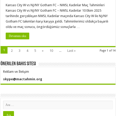
Kansas City W vs NJ/NY Gotham FC – NWSL Kadınlar Maç Tahminleri
Kansas City W vs NJ/NY Gotham FC – NWSL Kadınlar 10 Ekim 2025
tarihinde gerçekleşen NWSL Kadınlar maçında Kansas City W ile NJ/NY
Gotham FC takımları karşı karşıya geldi. Tahminlerimiz oldukça başarılı
oldu ve maç sonucu, öngördüğümüz sonuçlarla …
Devamını oku
1
2
3
4
5
»
10
...
Last »
Page 1 of 14
Önerilen Bahis Sitesi
Reklam ve İletişim
skype@mactahmin.org