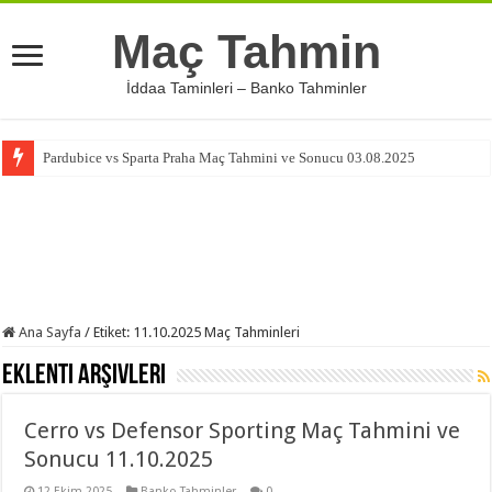
Maç Tahmin
İddaa Taminleri – Banko Tahminler
Pardubice vs Sparta Praha Maç Tahmini ve Sonucu 03.08.2025
Ana Sayfa
/
Etiket:
11.10.2025 Maç Tahminleri
Eklenti Arşivleri
Cerro vs Defensor Sporting Maç Tahmini ve
Sonucu 11.10.2025
12 Ekim 2025
Banko Tahminler
0