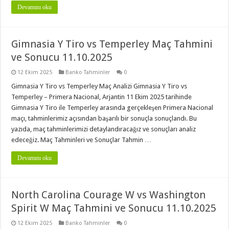
Devamını oku
Gimnasia Y Tiro vs Temperley Maç Tahmini
ve Sonucu 11.10.2025
12 Ekim 2025
Banko Tahminler
0
Gimnasia Y Tiro vs Temperley Maç Analizi Gimnasia Y Tiro vs
Temperley – Primera Nacional, Arjantin 11 Ekim 2025 tarihinde
Gimnasia Y Tiro ile Temperley arasında gerçekleşen Primera Nacional
maçı, tahminlerimiz açısından başarılı bir sonuçla sonuçlandı. Bu
yazıda, maç tahminlerimizi detaylandıracağız ve sonuçları analiz
edeceğiz. Maç Tahminleri ve Sonuçlar Tahmin …
Devamını oku
North Carolina Courage W vs Washington
Spirit W Maç Tahmini ve Sonucu 11.10.2025
12 Ekim 2025
Banko Tahminler
0