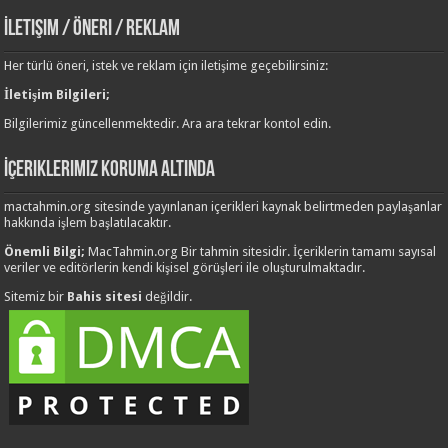
İletişim / Öneri / Reklam
Her türlü öneri, istek ve reklam için iletişime geçebilirsiniz:
İletişim Bilgileri;
Bilgilerimiz güncellenmektedir. Ara ara tekrar kontol edin.
İçeriklerimiz Koruma Altında
mactahmin.org sitesinde yayınlanan içerikleri kaynak belirtmeden paylaşanlar
hakkında işlem başlatılacaktır.
Önemli Bilgi;
MacTahmin.org Bir tahmin sitesidir. İçeriklerin tamamı sayısal
veriler ve editörlerin kendi kişisel görüşleri ile oluşturulmaktadır.
Sitemiz bir
Bahis sitesi
değildir.