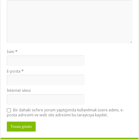
İsim
*
E-posta
*
İnternet sitesi
Bir dahaki sefere yorum yaptığımda kullanılmak üzere adımı, e-
posta adresimi ve web site adresimi bu tarayıcıya kaydet.