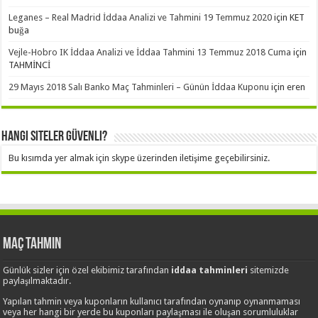
Leganes – Real Madrid İddaa Analizi ve Tahmini 19 Temmuz 2020
için
KET
buğa
Vejle-Hobro IK İddaa Analizi ve İddaa Tahmini 13 Temmuz 2018 Cuma
için
TAHMİNCİ
29 Mayıs 2018 Salı Banko Maç Tahminleri – Günün İddaa Kuponu
için
eren
Hangi Siteler Güvenli?
Bu kısımda yer almak için skype üzerinden iletişime geçebilirsiniz.
Maç Tahmin
Günlük sizler için özel ekibimiz tarafından
iddaa tahminleri
sitemizde
paylaşılmaktadır.
Yapılan tahmin veya kuponların kullanıcı tarafından oynanıp oynanmaması
veya her hangi bir yerde bu kuponları paylaşması ile oluşan sorumluluklar