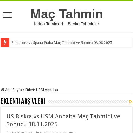
Maç Tahmin
İddaa Taminleri – Banko Tahminler
Pardubice vs Sparta Praha Maç Tahmini ve Sonucu 03.08.2025
Ana Sayfa
/
Etiket:
USM Annaba
Eklenti Arşivleri
US Biskra vs USM Annaba Maç Tahmini ve
Sonucu 18.11.2025
18 Kasım 2025
Banko Tahminler
0