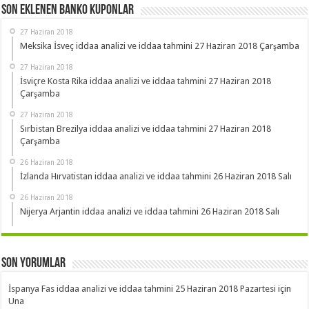
Son Eklenen Banko Kuponlar
27 Haziran 2018
Meksika İsveç iddaa analizi ve iddaa tahmini 27 Haziran 2018 Çarşamba
27 Haziran 2018
İsviçre Kosta Rika iddaa analizi ve iddaa tahmini 27 Haziran 2018
Çarşamba
27 Haziran 2018
Sırbistan Brezilya iddaa analizi ve iddaa tahmini 27 Haziran 2018
Çarşamba
26 Haziran 2018
İzlanda Hırvatistan iddaa analizi ve iddaa tahmini 26 Haziran 2018 Salı
26 Haziran 2018
Nijerya Arjantin iddaa analizi ve iddaa tahmini 26 Haziran 2018 Salı
Son Yorumlar
İspanya Fas iddaa analizi ve iddaa tahmini 25 Haziran 2018 Pazartesi
için
Una