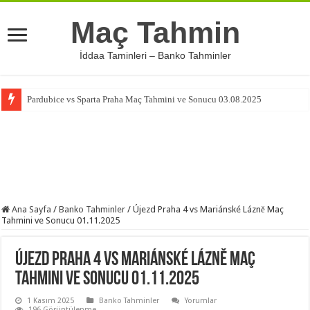
Maç Tahmin
İddaa Taminleri – Banko Tahminler
Pardubice vs Sparta Praha Maç Tahmini ve Sonucu 03.08.2025
Ana Sayfa
/
Banko Tahminler
/
Újezd Praha 4 vs Mariánské Lázně Maç
Tahmini ve Sonucu 01.11.2025
Újezd Praha 4 vs Mariánské Lázně Maç
Tahmini ve Sonucu 01.11.2025
1 Kasım 2025
Banko Tahminler
Yorumlar
196 Görüntülenme