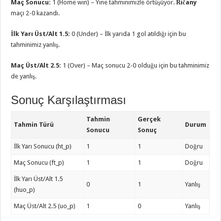
Maç Sonucu:
1 (Home win) – Yine tahminimizle örtüşüyor.
Říčany
maçı 2-0 kazandı.
İlk Yarı Üst/Alt 1.5:
0 (Under) – İlk yarıda 1 gol atıldığı için bu
tahminimiz yanlış.
Maç Üst/Alt 2.5:
1 (Over) – Maç sonucu 2-0 olduğu için bu tahminimiz
de yanlış.
Sonuç Karşılaştırması
Tahmin
Gerçek
Tahmin Türü
Durum
Sonucu
Sonuç
İlk Yarı Sonucu (ht_p)
1
1
Doğru
Maç Sonucu (ft_p)
1
1
Doğru
İlk Yarı Üst/Alt 1.5
0
1
Yanlış
(huo_p)
Maç Üst/Alt 2.5 (uo_p)
1
0
Yanlış