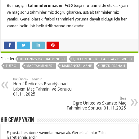
Bu maç için
tahminlerimizden %50 başarı oranı
elde ettik. İlk yarı
ve maç sonu tahminlerimiz doğru çıkarken, üst/alt tahminlerimiz
yanıldı. Genel olarak, futbol tahminleri yoruma dayalı olduğu için her
zaman belirli bir belirsizlik barındırmaktadır.
Etiketler
01.11.2025 MAÇ TAHMINLERI
ÇEK CUMHURIYETI 4. LIGA - B GRUBU
FUTBOL
MAÇ TAHMINLERI
MARIÁNSKÉ LÁZNĚ
ÚJEZD PRAHA 4
Bir Önceki Tahmin
Horní Ředice vs Brandýs nad
Labem Maç Tahmini ve Sonucu
01.11.2025
İleri
Ogre United vs Skanste Maç
Tahmini ve Sonucu 01.11.2025
Bir cevap yazın
E-posta hesabınız yayımlanmayacak.
Gerekli alanlar
*
ile
işaretlenmişlerdir