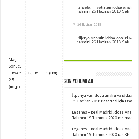
İzlanda Hırvatistan iddaa analizi v
tahmini 26 Haziran 2018 Salı
26 Haziran 2018
Nijerya Arjantin iddaa analizi ve i
tahmini 26 Haziran 2018 Salı
Maç
Sonucu
Üst/Alt
1 (Üst)
1 (Üst)
2.5
Son Yorumlar
(uo_p)
İspanya Fas iddaa analizi ve iddaa ta
25 Haziran 2018 Pazartesi
için
Una
Leganes – Real Madrid İddaa Analizi 
Tahmini 19 Temmuz 2020
için
mactah
Leganes – Real Madrid İddaa Analizi 
Tahmini 19 Temmuz 2020
için
KET bu