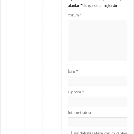
alanlar
*
ile işaretlenmişlerdir
Yorum
*
İsim
*
E-posta
*
İnternet sitesi
Bir dahaki sefere yorum yaptığımd