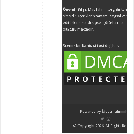
Önemli Bilgi;
MacTahmin.org Bir tahmin
sitesidir. İçeriklerin tamamı sayısal veriler
editörlerin kendi kişisel görüşleri ile
oluşturulmaktadır.
Sitemiz bir
Bahis sitesi
değildir.
Powered by
İddaa Tahminleri
© Copyright 2026, All Rights Reser