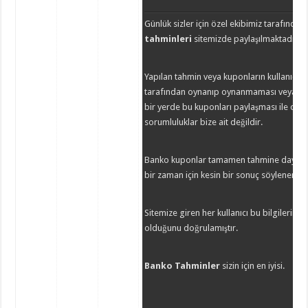
Günlük sizler için özel ekibimiz tarafından
tahminleri
sitemizde paylaşılmaktadır.
Yapılan tahmin veya kuponların kullanıcı
tarafından oynanıp oynanmaması veya he
bir yerde bu kuponları paylaşması ile olu
sorumluluklar bize ait değildir.
Banko kuponlar tamamen tahmine dayalıdı
bir zaman için kesin bir sonuç söylenemez
Sitemize giren her kullanıcı bu bilgilerin f
olduğunu doğrulamıştır.
Banko Tahminler
sizin için en iyisi.