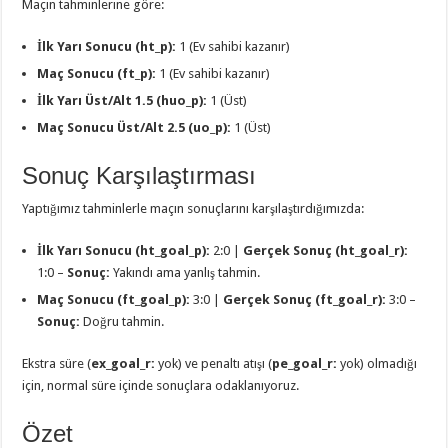
Maçın tahminlerine göre:
İlk Yarı Sonucu (ht_p):
1 (Ev sahibi kazanır)
Maç Sonucu (ft_p):
1 (Ev sahibi kazanır)
İlk Yarı Üst/Alt 1.5 (huo_p):
1 (Üst)
Maç Sonucu Üst/Alt 2.5 (uo_p):
1 (Üst)
Sonuç Karşılaştırması
Yaptığımız tahminlerle maçın sonuçlarını karşılaştırdığımızda:
İlk Yarı Sonucu (ht_goal_p):
2:0 |
Gerçek Sonuç (ht_goal_r):
1:0 –
Sonuç:
Yakındı ama yanlış tahmin.
Maç Sonucu (ft_goal_p):
3:0 |
Gerçek Sonuç (ft_goal_r):
3:0 –
Sonuç:
Doğru tahmin.
Ekstra süre (
ex_goal_r:
yok) ve penaltı atışı (
pe_goal_r:
yok) olmadığı
için, normal süre içinde sonuçlara odaklanıyoruz.
Özet