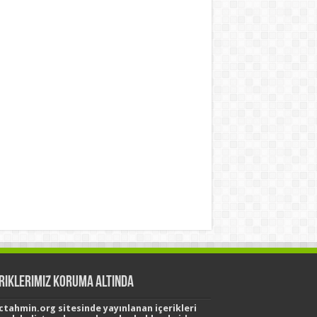
eriklerimiz Koruma Altında
tahmin.org sitesinde yayınlanan içerikleri