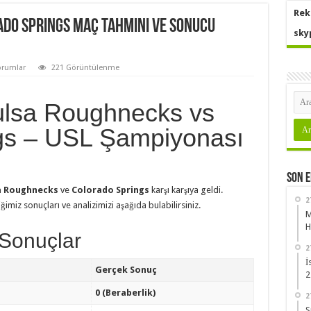
Rek
do Springs Maç Tahmini ve Sonucu
sky
orumlar
221 Görüntülenme
ulsa Roughnecks vs
gs – USL Şampiyonası
Son 
a Roughnecks
ve
Colorado Springs
karşı karşıya geldi.
2
miz sonuçları ve analizimizi aşağıda bulabilirsiniz.
M
H
 Sonuçlar
2
İ
Gerçek Sonuç
2
0 (Beraberlik)
2
S