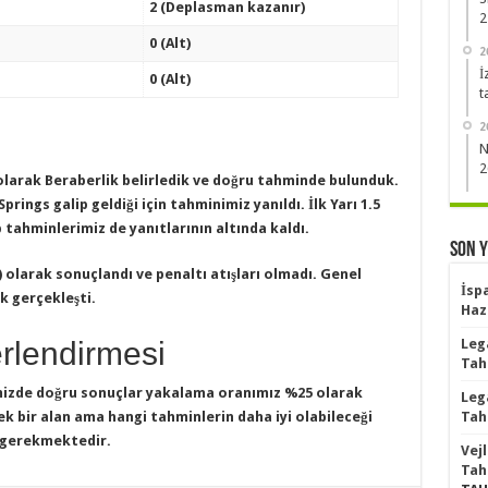
2 (Deplasman kazanır)
2
0 (Alt)
2
İ
0 (Alt)
t
2
N
2
 olarak
Beraberlik
belirledik ve doğru tahminde bulunduk.
Springs
galip geldiği için tahminimiz yanıldı.
İlk Yarı 1.5
tahminlerimiz de yanıtlarının altında kaldı.
Son 
)
olarak sonuçlandı ve penaltı atışları olmadı. Genel
İsp
k gerçekleşti.
Haz
rlendirmesi
Leg
Tah
mizde
doğru sonuçlar
yakalama oranımız %25 olarak
Leg
ecek bir alan ama hangi tahminlerin daha iyi olabileceği
Tah
 gerekmektedir.
Vej
Tah