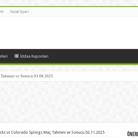
şim
Yasal Uyarı
nleri
İddaa Kuponları
ç Tahmini ve Sonucu 03.08.2025
cks vs Colorado Springs Maç Tahmini ve Sonucu 02.11.2025
Öneri