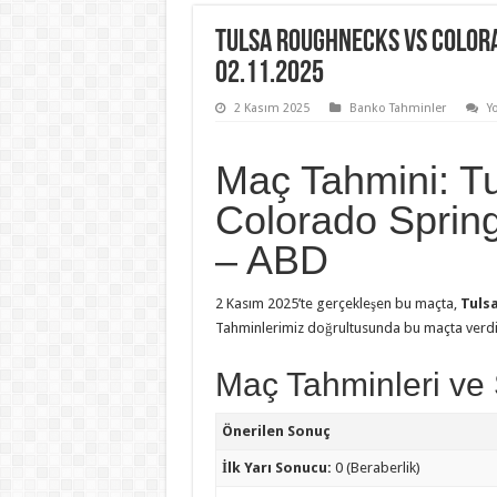
Tulsa Roughnecks vs Colora
02.11.2025
2 Kasım 2025
Banko Tahminler
Y
Maç Tahmini: T
Colorado Sprin
– ABD
2 Kasım 2025’te gerçekleşen bu maçta,
Tuls
Tahminlerimiz doğrultusunda bu maçta verdiği
Maç Tahminleri ve
Önerilen Sonuç
İlk Yarı Sonucu:
0 (Beraberlik)