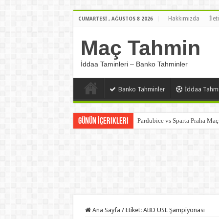
Hakkımızda
İlet
CUMARTESI , AĞUSTOS 8 2026
Maç Tahmin
İddaa Taminleri – Banko Tahminler
Banko Tahminler
İddaa Tahmi
Günün İçerikleri
Pardubice vs Sparta Praha Ma
Ana Sayfa
/
Etiket:
ABD USL Şampiyonası