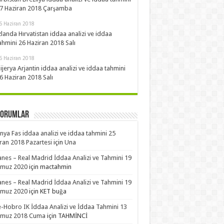
7 Haziran 2018 Çarşamba
6 Haziran 2018
zlanda Hırvatistan iddaa analizi ve iddaa
ahmini 26 Haziran 2018 Salı
6 Haziran 2018
ijerya Arjantin iddaa analizi ve iddaa tahmini
6 Haziran 2018 Salı
Yorumlar
nya Fas iddaa analizi ve iddaa tahmini 25
ran 2018 Pazartesi
için
Una
nes – Real Madrid İddaa Analizi ve Tahmini 19
muz 2020
için
mactahmin
nes – Real Madrid İddaa Analizi ve Tahmini 19
muz 2020
için
KET buğa
e-Hobro IK İddaa Analizi ve İddaa Tahmini 13
muz 2018 Cuma
için
TAHMİNCİ