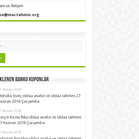
am ve İletişim
pe@mactahmin.org
Eklenen Banko Kuponlar
7 Haziran 2018
eksika İsveç iddaa analizi ve iddaa tahmini 27
aziran 2018 Çarşamba
7 Haziran 2018
sviçre Kosta Rika iddaa analizi ve iddaa tahmini
7 Haziran 2018 Çarşamba
7 Haziran 2018
ırbistan Brezilya iddaa analizi ve iddaa tahmini