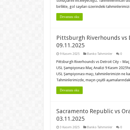
sonuçlarını inceleyeceğiz. Tahminlerimizin d
birlikte, gol sayıları üzerindeki tahminlerim
Devamını oku
Pittsburgh Riverhounds vs 
09.11.2025
9 Kasım 2025
Banko Tahminler
0
Pittsburgh Riverhounds vs Detroit City – Maç 
USL Şampiyonası Maç Analizi 9 Kasım 2025’te 
USL Şampiyonası maçı, tahminlerimizin ne ka
Tahminlerimizde, maçın çeşitli aşamalarındak
Devamını oku
Sacramento Republic vs Or
03.11.2025
3 Kasım 2025
Banko Tahminler
0