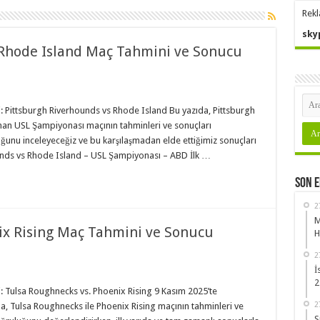
Rekl
sky
 Rhode Island Maç Tahmini ve Sonucu
: Pittsburgh Riverhounds vs Rhode Island Bu yazıda, Pittsburgh
an USL Şampiyonası maçının tahminleri ve sonuçları
uğunu inceleyeceğiz ve bu karşılaşmadan elde ettiğimiz sonuçları
ounds vs Rhode Island – USL Şampiyonası – ABD İlk …
Son 
2
M
ix Rising Maç Tahmini ve Sonucu
H
2
İ
2
: Tulsa Roughnecks vs. Phoenix Rising 9 Kasım 2025’te
2
, Tulsa Roughnecks ile Phoenix Rising maçının tahminleri ve
S