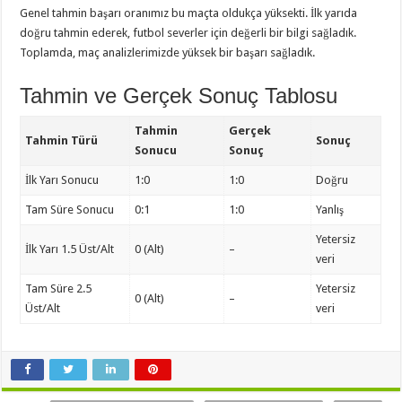
Genel tahmin başarı oranımız bu maçta oldukça yüksekti. İlk yarıda
doğru tahmin ederek, futbol severler için değerli bir bilgi sağladık.
Toplamda, maç analizlerimizde yüksek bir başarı sağladık.
Tahmin ve Gerçek Sonuç Tablosu
Tahmin
Gerçek
Tahmin Türü
Sonuç
Sonucu
Sonuç
İlk Yarı Sonucu
1:0
1:0
Doğru
Tam Süre Sonucu
0:1
1:0
Yanlış
Yetersiz
İlk Yarı 1.5 Üst/Alt
0 (Alt)
–
veri
Tam Süre 2.5
Yetersiz
0 (Alt)
–
Üst/Alt
veri