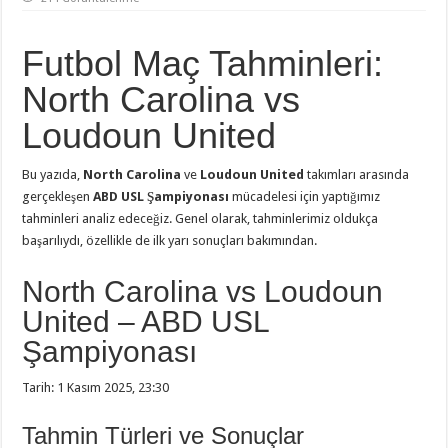
Futbol Maç Tahminleri:
North Carolina vs
Loudoun United
Bu yazıda,
North Carolina
ve
Loudoun United
takımları arasında
gerçekleşen
ABD USL Şampiyonası
mücadelesi için yaptığımız
tahminleri analiz edeceğiz. Genel olarak, tahminlerimiz oldukça
başarılıydı, özellikle de ilk yarı sonuçları bakımından.
North Carolina vs Loudoun
United – ABD USL
Şampiyonası
Tarih: 1 Kasım 2025, 23:30
Tahmin Türleri ve Sonuçlar