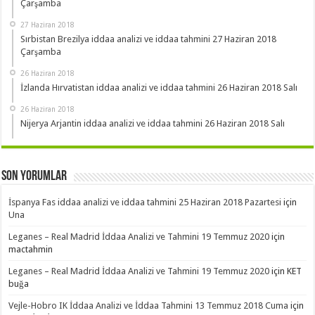
Çarşamba
27 Haziran 2018
Sırbistan Brezilya iddaa analizi ve iddaa tahmini 27 Haziran 2018
Çarşamba
26 Haziran 2018
İzlanda Hırvatistan iddaa analizi ve iddaa tahmini 26 Haziran 2018 Salı
26 Haziran 2018
Nijerya Arjantin iddaa analizi ve iddaa tahmini 26 Haziran 2018 Salı
Son Yorumlar
İspanya Fas iddaa analizi ve iddaa tahmini 25 Haziran 2018 Pazartesi
için
Una
Leganes – Real Madrid İddaa Analizi ve Tahmini 19 Temmuz 2020
için
mactahmin
Leganes – Real Madrid İddaa Analizi ve Tahmini 19 Temmuz 2020
için
KET
buğa
Vejle-Hobro IK İddaa Analizi ve İddaa Tahmini 13 Temmuz 2018 Cuma
için