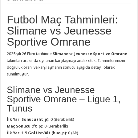
Futbol Maç Tahminleri:
Slimane vs Jeunesse
Sportive Omrane
2025 yılı 26 Ekim tarihinde
Slimane
ve
Jeunesse Sportive Omrane
takımları arasında oynanan karşılaşmayı analiz ettik. Tahminlerimizin
doğruluk oranı ve karşılaşmanın sonucu aşağıda detaylı olarak
sunulmuştur.
Slimane vs Jeunesse
Sportive Omrane – Ligue 1,
Tunus
İlk Yarı Sonucu (ht_p):
0 (Beraberlik)
Maç Sonucu (ft_p):
0 (Beraberlik)
İlk Yarı 1.5 Gol Üst/Alt (huo_p):
0 (Alt)