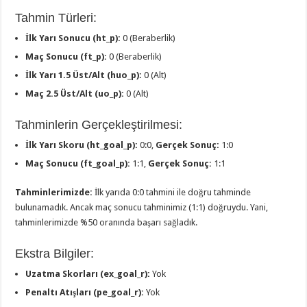
Tahmin Türleri:
İlk Yarı Sonucu (ht_p):
0 (Beraberlik)
Maç Sonucu (ft_p):
0 (Beraberlik)
İlk Yarı 1.5 Üst/Alt (huo_p):
0 (Alt)
Maç 2.5 Üst/Alt (uo_p):
0 (Alt)
Tahminlerin Gerçekleştirilmesi:
İlk Yarı Skoru (ht_goal_p):
0:0,
Gerçek Sonuç:
1:0
Maç Sonucu (ft_goal_p):
1:1,
Gerçek Sonuç:
1:1
Tahminlerimizde:
İlk yarıda 0:0 tahmini ile doğru tahminde
bulunamadık. Ancak maç sonucu tahminimiz (1:1) doğruydu. Yani,
tahminlerimizde %50 oranında başarı sağladık.
Ekstra Bilgiler:
Uzatma Skorları (ex_goal_r):
Yok
Penaltı Atışları (pe_goal_r):
Yok