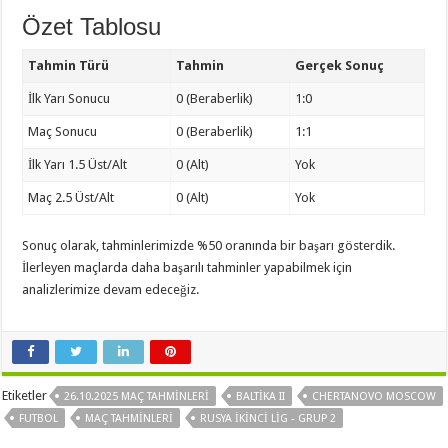
Özet Tablosu
Tahmin Türü
Tahmin
Gerçek Sonuç
İlk Yarı Sonucu
0 (Beraberlik)
1:0
Maç Sonucu
0 (Beraberlik)
1:1
İlk Yarı 1.5 Üst/Alt
0 (Alt)
Yok
Maç 2.5 Üst/Alt
0 (Alt)
Yok
Sonuç olarak, tahminlerimizde %50 oranında bir başarı gösterdik.
İlerleyen maçlarda daha başarılı tahminler yapabilmek için
analizlerimize devam edeceğiz.
Etiketler
26.10.2025 MAÇ TAHMINLERI
BALTIKA II
CHERTANOVO MOSCOW
FUTBOL
MAÇ TAHMINLERI
RUSYA İKINCI LIG - GRUP 2