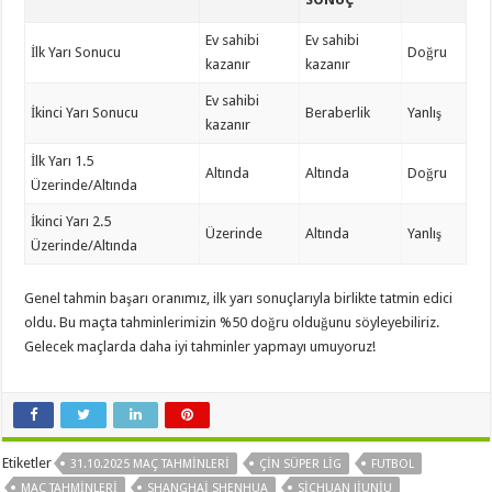
Ev sahibi
Ev sahibi
İlk Yarı Sonucu
Doğru
kazanır
kazanır
Ev sahibi
İkinci Yarı Sonucu
Beraberlik
Yanlış
kazanır
İlk Yarı 1.5
Altında
Altında
Doğru
Üzerinde/Altında
İkinci Yarı 2.5
Üzerinde
Altında
Yanlış
Üzerinde/Altında
Genel tahmin başarı oranımız, ilk yarı sonuçlarıyla birlikte tatmin edici
oldu. Bu maçta tahminlerimizin %50 doğru olduğunu söyleyebiliriz.
Gelecek maçlarda daha iyi tahminler yapmayı umuyoruz!
Etiketler
31.10.2025 MAÇ TAHMINLERI
ÇIN SÜPER LIG
FUTBOL
MAÇ TAHMINLERI
SHANGHAI SHENHUA
SICHUAN JIUNIU