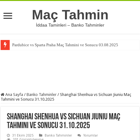
Maç Tahmin
İddaa Taminleri – Banko Tahminler
Pardubice vs Sparta Praha Maç Tahmini ve Sonucu 03.08.2025
Ana Sayfa
/
Banko Tahminler
/
Shanghai Shenhua vs Sichuan Jiuniu Maç
Tahmini ve Sonucu 31.10.2025
Shanghai Shenhua vs Sichuan Jiuniu Maç
Tahmini ve Sonucu 31.10.2025
31 Ekim 2025
Banko Tahminler
Yorumlar
201 Görüntülenme