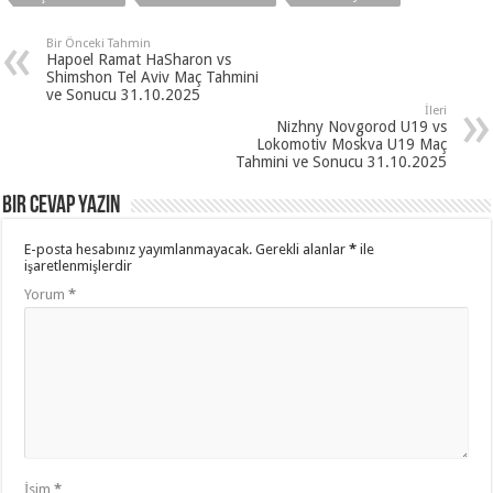
Bir Önceki Tahmin
Hapoel Ramat HaSharon vs
Shimshon Tel Aviv Maç Tahmini
ve Sonucu 31.10.2025
İleri
Nizhny Novgorod U19 vs
Lokomotiv Moskva U19 Maç
Tahmini ve Sonucu 31.10.2025
Bir cevap yazın
E-posta hesabınız yayımlanmayacak.
Gerekli alanlar
*
ile
işaretlenmişlerdir
Yorum
*
İsim
*