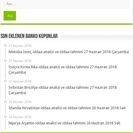
Son Eklenen Banko Kuponlar
27 Haziran 2018
Meksika İsveç iddaa analizi ve iddaa tahmini 27 Haziran 2018 Çarşamba
27 Haziran 2018
İsviçre Kosta Rika iddaa analizi ve iddaa tahmini 27 Haziran 2018
Çarşamba
27 Haziran 2018
Sırbistan Brezilya iddaa analizi ve iddaa tahmini 27 Haziran 2018
Çarşamba
26 Haziran 2018
İzlanda Hırvatistan iddaa analizi ve iddaa tahmini 26 Haziran 2018 Salı
26 Haziran 2018
Nijerya Arjantin iddaa analizi ve iddaa tahmini 26 Haziran 2018 Salı