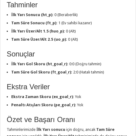
Tahminler
İlk Yarı Sonucu (ht_p):
0 (Beraberlik)
Tam Süre Sonucu (ft_p):
1 (Ev sahibi kazanır)
İlk Yarı Üzer/Alt 1.5 (huo_p):
0 (Alt)
Tam Süre Üzer/Alt 2.5 (uo_p):
0 (Alt)
Sonuçlar
İlk Yarı Gol Skoru (ht_goal_r):
0:0 (Doğru tahmin)
Tam Süre Gol Skoru (ft_goal_r):
2:0 (Hatalı tahmin)
Ekstra Veriler
Ekstra Zaman Skoru (ex_goal_r):
Yok
Penaltı Atışları Skoru (pe_goal_r):
Yok
Özet ve Başarı Oranı
Tahminlerimizde
İlk Yarı sonucu
için doğru, ancak
Tam Süre