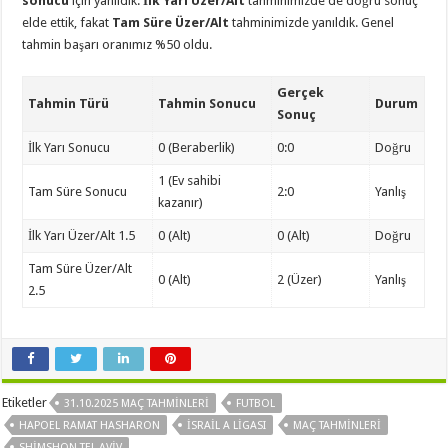
sonucu
için yanıldık.
İlk Yarı Üzer/Alt
tahminimizde de doğru sonuç
elde ettik, fakat
Tam Süre Üzer/Alt
tahminimizde yanıldık. Genel
tahmin başarı oranımız %50 oldu.
Gerçek
Tahmin Türü
Tahmin Sonucu
Durum
Sonuç
İlk Yarı Sonucu
0 (Beraberlik)
0:0
Doğru
1 (Ev sahibi
Tam Süre Sonucu
2:0
Yanlış
kazanır)
İlk Yarı Üzer/Alt 1.5
0 (Alt)
0 (Alt)
Doğru
Tam Süre Üzer/Alt
0 (Alt)
2 (Üzer)
Yanlış
2.5
Etiketler
31.10.2025 MAÇ TAHMINLERI
FUTBOL
HAPOEL RAMAT HASHARON
İSRAIL A LIGASI
MAÇ TAHMINLERI
SHIMSHON TEL AVIV